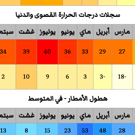
سجلات درجات الحرارة القصوى والدنيا
مارس
أبريل
ماي
يونيو
يوليوز
غشت
سبتم
34
39
40
36
33
29
27
2
10
9
6
3
-3
-18
هطول الأمطار - في المتوسط
مارس
أبريل
ماي
يونيو
يوليوز
غشت
سبتم
13
8
15
23
53
48
28