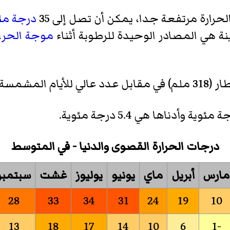
لحرارة مرتفعة جدا، يمكن أن تصل إلى 35
درجة مئ
ينة هي المصادر الوحيدة للرطوبة أثناء
موجة الحر
،
يوم سنويا).
درجات الحرارة القصوى والدنيا - في المتوسط
مارس
أبريل
ماي
يونيو
يوليوز
غشت
سبتمبر
28
33
34
31
24
19
10
13
18
17
14
10
6
-1