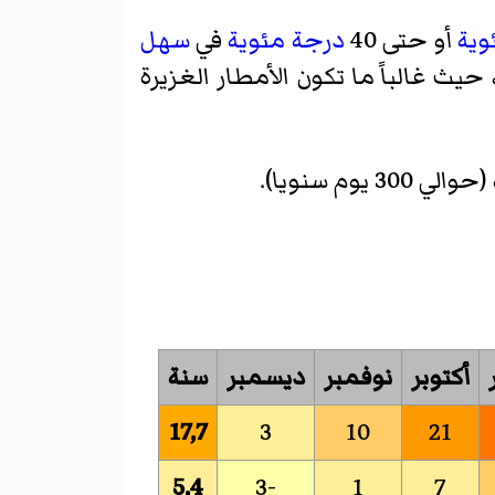
وية
أو حتى 40
درجة مئوية
في
سهل
 حيث غالباً ما تكون الأمطار الغزيرة
أكتوبر
نوفمبر
ديسمبر
سنة
17,7
3
10
21
5,4
-3
1
7