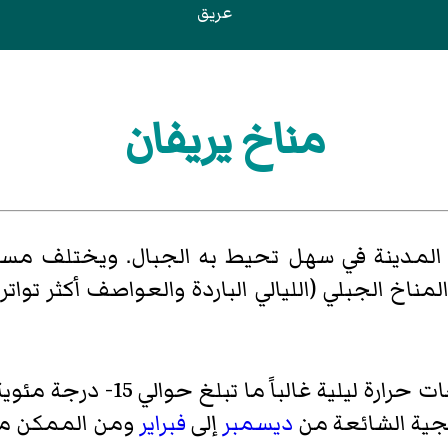
عريق
مناخ يريفان
 المدينة في سهل تحيط به الجبال. ويختلف مس
ناخ الجبلي (الليالي الباردة والعواصف أكثر تواتر
قاسيا في كل مكان بدرجات حر
ثلجية الشائعة من
ديسمبر
إلى
فبراير
ومن الممكن م