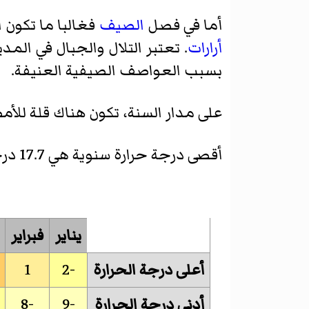
أما في فصل
الصيف
فغالبا ما تكون ا
أرارات
. تعتبر التلال والجبال في المد
بسبب العواصف الصيفية العنيفة.
على مدار السنة، تكون هناك قلة للأمطار (318 ملم) في مقابل عدد عالي للأيام المشمسة (حوالي 300 
أقصى درجة حرارة سنوية هي 17.7 درجة مئوية وأدناها هي 5.4 درجة مئوية.
يناير
فبراير
أعلى درجة الحرارة
-2
1
أدنى درجة الحرارة
-9
-8