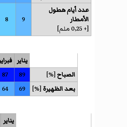
عدد أيام هطول
الأمطار
9
8
[+
0٬25 ملم
]
يناير
فبراير
الصباح
[%]
89
87
بعد الظهيرة
[%]
69
64
يناير