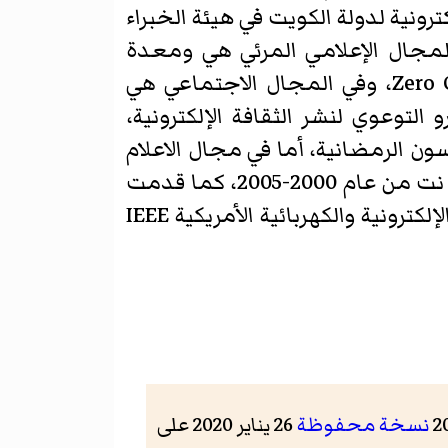
لأمم المتحدة للمعلوماتية WSA، والخبيرة الإلكترونية لدولة الكويت في هيئة الخبراء
لمجال الإعلامي المرئي هي ومعدة
، معدة ومقدمة برنامج Zero Ones، وفي المجال الاجتماعي هي
توعوي لنشر الثقافة الإلكترونية،
ون الرمضانية، أما في مجال الاعلام
المقروء فمنذ عام 2003-2005 أسست وأدارت مجلة دوت، وكانت معدة صفحة الوطن نت من عام 2000-2005، كما قدمت
دورات تدريبية "مقدمة للانترنت". حاصلة على المركز الثاني بمسابقة منظمة الهندسة الإلكترونية والكهربائية الأمريكية IEEE
نسخة محفوظة
26 يناير 2020 على