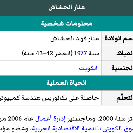
منار الحشاش
معلومات شخصية
سم الولادة
منار فهد الحشاش
لميلاد
سنة
1977
(العمر 42–43 سنة)
لجنسية
الكويت
الحياة العملية
لتعلّم
حاصلة على بكالوريس
هندسة كمبيوتر
ر
سنة 2000، وماجستير
إدارة أعمال
عام 2006 من
ق الكويتي للتنمية الاقتصادية العربية
، وعضو مؤسس