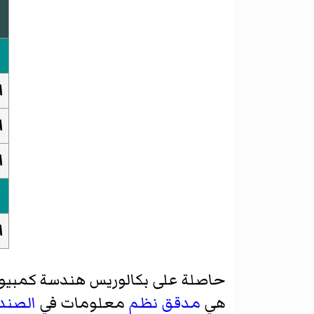
ا
ا
ا
ا
حاصلة على بكالوريس
هندسة كمبيوت
هي
مدقق نظم
معلومات في
الصندو