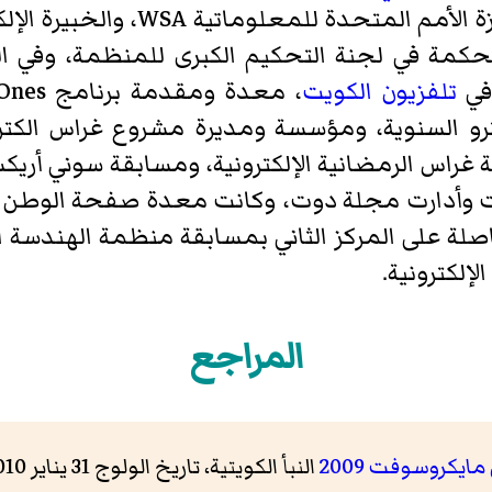
فهي عضو مجلس إدارة منظمة جائزة ا
كمة في لجنة التحكيم الكبرى للمنظمة، وفي ا
 في
تلفزيون الكويت
السنوية، ومؤسسة ومديرة مشروع غراس الكترو ال
راس الرمضانية الإلكترونية، ومسابقة سوني أريكس
المراجع
يكروسوفت 2009
النبأ الكويتية، تاريخ الولوج 31 يناير 2010