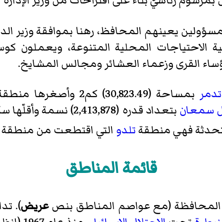
مرسوم رئاسيّ بناءً على اقتراحات من وزير الإدارة 
سؤولين يعينهم المحافظ، رهنا بموافقة وزير الد
ة الاحتياجات المحلية المتنوعة، ويعملون كوس
رؤساء القرى وزعماء العشائر ومجالس المشايخ.
تدمر
بمساحة (30,823.49) كم2 وأصغرها منطقة
 سمعان
بتعداد قدره (2,413,878) نسمة وأقلّها سكاناً منطقة
ستحدثة فهي منطقة
تلدو
التي اقتطعت من منطقة
قائمة المناطق
عريض
). ت