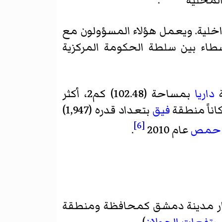
المحليّة
.
اخلية. ويعمل هؤلاء المسؤولون مع
طاء بين سلطة الحكومة المركزية
داريا
بمساحة (102.48) كم2، أكثر
فيق
بتعداد قدره (1,947)
[6]
حمص
عام 2010
.
دار مدينة دمشق كمحافظة ومنطقة