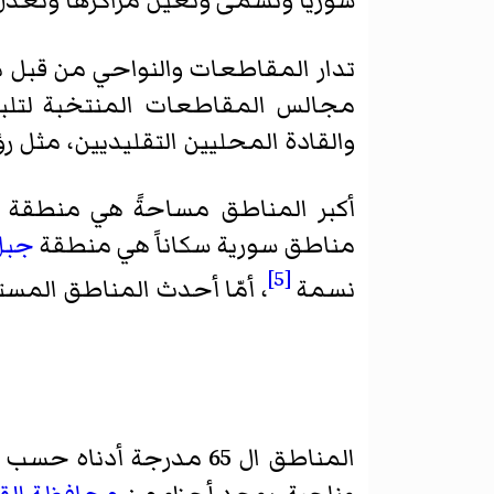
سوريا وتسمى وتعيّن مراكزها وتعدّل ب
تدار المقاطعات والنواحي من قبل م
مجالس المقاطعات المنتخبة لتلبي
والقادة المحليين التقليديين، مثل 
أكبر المناطق مساحةً هي منطقة
مناطق سورية سكاناً هي منطقة
جبل
[5]
نسمة
، أمّا أحدث المناطق الم
المناطق ال 65 مدرجة أدناه حسب المحافظة (مع عواصم المناطق بنص