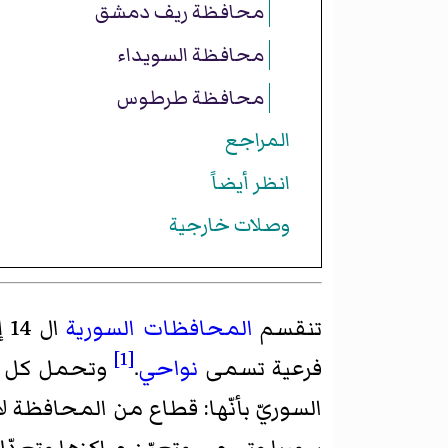
محافظة ريف دمشق
محافظة السويداء
محافظة طرطوس
المراجع
انظر أيضاً
وصلات خارجية
تنقسم
المحافظات السورية
ال 14 إلى 65 منطقة، بما في ذلك مدينة
[1]
فرعية تسمى
نواحي
.
وتحمل كل مق
السوريّ بأنّها: قطاع من المحافظة لايقل عدد س