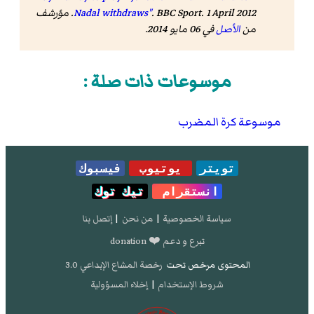
Nadal withdraws"
. BBC Sport. 1 April 2012. مؤرشف
من
الأصل
في 06 مايو 2014
.
موسوعات ذات صلة :
موسوعة كرة المضرب
تويتر
يوتيوب
فيسبوك
انستقرام
تيك توك
سياسة الخصوصية
|
من نحن
|
إتصل بنا
تبرع و دعم ❤️ donation
المحتوى مرخص تحت
رخصة المشاع الإبداعي 3.0
شروط الإستخدام
|
إخلاء المسؤولية