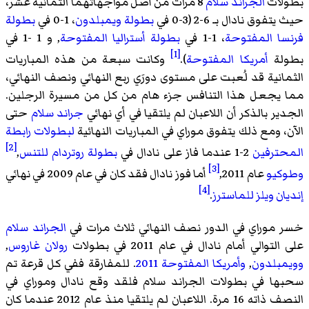
بطولات
الجراند سلام
8 مرات من أصل مواجهاتهما الثمانية عشر،
حيث يتفوق نادال بـ 6-2 (3-0 في
بطولة ويمبلدون
، 1-0 في
بطولة
فرنسا المفتوحة
، 1-1 في
بطولة أستراليا المفتوحة
, و 1 -1 في
[1]
بطولة
أمريكا المفتوحة
).
وكانت سبعة من هذه المباريات
الثمانية قد لُعبت على مستوى دورَي ربع النهائي ونصف النهائي،
مما يجعل هذا التنافس جزء هام من كل من مسيرة الرجلين.
الجدير بالذكر أن اللاعبان لم يلتقيا في أي نهائي
جراند سلام
حتى
الآن، ومع ذلك يتفوق موراي في المباريات النهائية
لبطولات رابطة
[2]
المحترفين
2-1 عندما فاز على نادال في
بطولة روتردام للتنس
,
[3]
وطوكيو
عام 2011,
أما فوز نادال فقد كان في عام 2009 في نهائي
[4]
إنديان ويلز للماسترز
.
خسر موراي في الدور نصف النهائي ثلاث مرات في
الجراند سلام
على التوالي أمام نادال في عام 2011 في بطولات
رولان غاروس
,
وويمبلدون
,
وأمريكا المفتوحة 2011
. للمفارقة ففي كل قرعة تم
سحبها في بطولات الجراند سلام فلقد وقع نادال وموراي في
النصف ذاته 16 مرة. اللاعبان لم يلتقيا منذ عام 2012 عندما كان