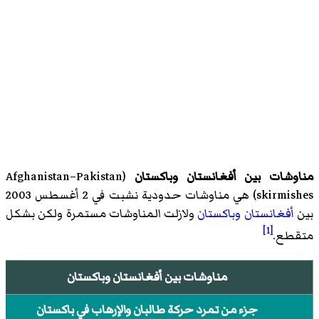
مناوشات بين أفغانستان وباكستان
(
Afghanistan–Pakistan
skirmishes
)‏ هي مناوشات حدودية نشبت في 2 أغسطس 2003
بين
أفغانستان
وباكستان
ولازلت المناوشات مستمرة ولكن بشكل
[1]
متقطع.
مناوشات بين أفغانستان وباكستان
جزء من
تمرد حركة طالبان والإرهاب في باكستان