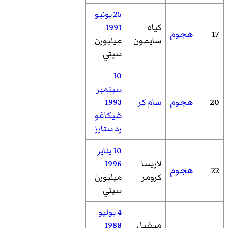
25 يونيو
كياه
1991
17
هجوم
سايمون
ميلبورن
سيتي
10
سبتمبر
20
هجوم
سام كر
1993
شيكاغو
رد ستارز
10 يناير
لاريسا
1996
22
هجوم
كرومر
ميلبورن
سيتي
4 يوليو
ميشيل
1988