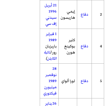
21 أبريل
إيمي
1996
2
دفاع
هاريسون
سيدني
إف سي
1 فبراير
كلير
1989
4
دفاع
بوكينغ
باريزبان
هورن
رور
(
نائبة
الكابتن
)
28
نوفمبر
5
دفاع
لورا ألواي
1989
ميلبورن
فيكتوري
26 يناير