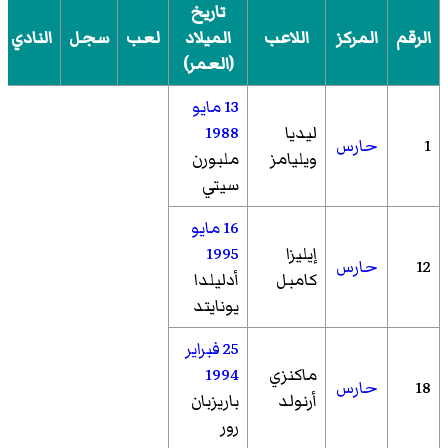
تاريخ
الرقم
المركز
اللاعب
الميلاد
لعب
سجل
النادي
(العمر)
13 مايو
ليديا
1988
1
حارس
ويليامز
ملبورن
سيتي
16 مايو
إيليزا
1995
12
حارس
كامبل
أدليلدا
يونايتد
25 فبراير
ماكنزي
1994
18
حارس
أرنولد
باريزبان
رور