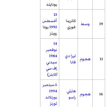
يونايتد
13
كاترينا
أغسطس
19
وسط
غوري
1992
يوتا
رويلز
14
نوفمبر
ليزا دي
1984
11
هجوم
فانا
سيدني
إف سي
(
كابتن
)
5 سبتمبر
هايلي
1994
16
هجوم
راسو
بورتلاند
ثورنز