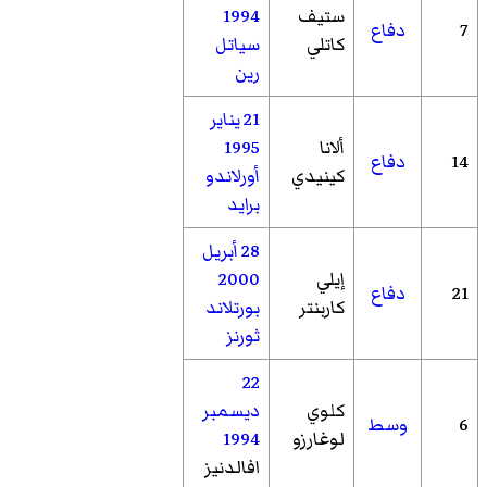
ستيف
1994
7
دفاع
كاتلي
سياتل
رين
21 يناير
ألانا
1995
14
دفاع
كينيدي
أورلاندو
برايد
28 أبريل
إيلي
2000
21
دفاع
كاربنتر
بورتلاند
ثورنز
22
كلوي
ديسمبر
6
وسط
لوغارزو
1994
افالدنيز