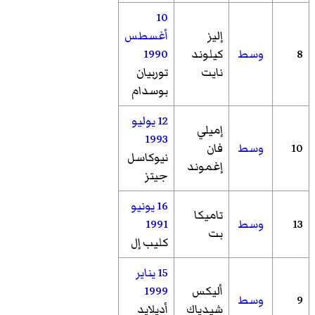
10
إليز
أغسطس
8
وسط
كيلوند
1990
نايت
توربيان
بوسدام
12 يوليو
إميلي
1993
10
وسط
فان
نيوكاسل
إغموند
جيتز
16 يونيو
تاميكا
13
وسط
1991
بت
كليب إل
15 يناير
أليكس
1999
9
وسط
شيدياك
أديلايد