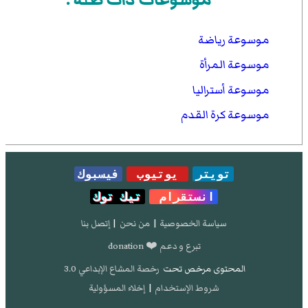
موسوعة رياضة
موسوعة المرأة
موسوعة أستراليا
موسوعة كرة القدم
تويتر
يوتيوب
فيسبوك
انستقرام
تيك توك
سياسة الخصوصية
|
من نحن
|
إتصل بنا
تبرع و دعم ❤️ donation
المحتوى مرخص تحت
رخصة المشاع الإبداعي 3.0
شروط الإستخدام
|
إخلاء المسؤولية