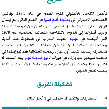
تأسس الاتحاد الأسترالي لكرة القدم في عام 1974، ونافس
المنتخب الأسترالي في
بطولة أمم آسيا
في العام التالي. تم إرسال
فريق وطني مكون بشكل أساسي من لاعبين من نيو ساوث ويلز
وغرب أستراليا إلى الدورة الافتتاحية النسائية العالمية عام 1978
التي أقيمت في
تايبيه
. لعبت استراليا في البطولة ضد أندية
ومنتخبات نسائية لكن أيا من مظاهر اللاعبين لم تحسب
كمشاركة رسمية. كانت أول مباراة رسمية لأستراليا ضد نيوزيلندا في
ملعب سيمور شو بارك، في ميراندا،
نيو ساوث ويلز
يوم السبت 6
أكتوبر 1979. وكانت أول ثمان مباريات رسمية لأستراليا ضد نيوزلندا
بسبب نقص الموارد.
تشكيلة الفريق
المشاركات والأهداف حُدثت في 1 أبريل 2017