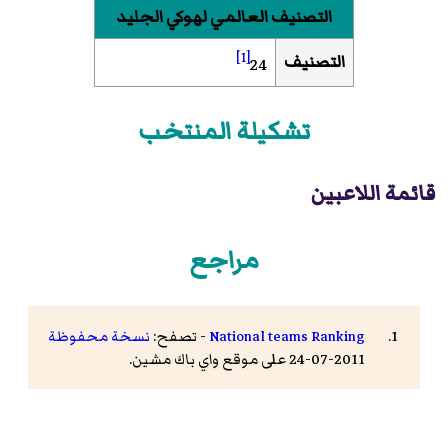
التصنيف العالمي لهوكي الجليد
[1]
التصنيف
24
تشكيلة المنتخب
قائمة اللاعبين
مراجع
National teams Ranking
- تصفح:
نسخة محفوظة
2011-07-24 على موقع واي باك مشين.