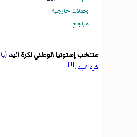
وصلات خارجية
مراجع
منتخب إستونيا الوطني لكرة اليد
(
با
[1]
كرة اليد
.