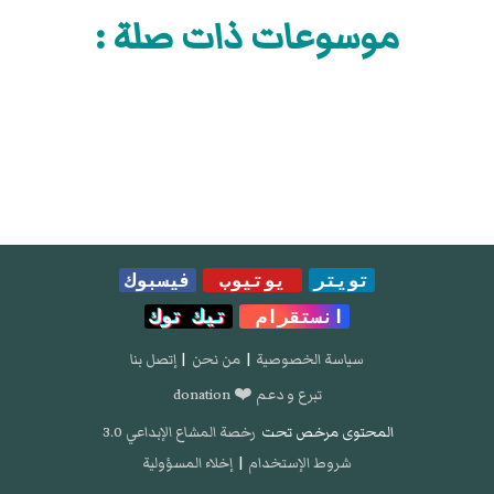
موسوعات ذات صلة :
تويتر
يوتيوب
فيسبوك
انستقرام
تيك توك
سياسة الخصوصية
|
من نحن
|
إتصل بنا
تبرع و دعم ❤️ donation
المحتوى مرخص تحت
رخصة المشاع الإبداعي 3.0
شروط الإستخدام
|
إخلاء المسؤولية