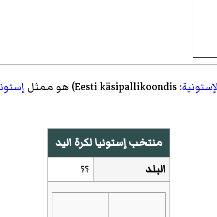
لإستونية
:
Eesti käsipallikoondis
)‏ هو ممثل
إستوني
منتخب إستونيا لكرة اليد
البلد
؟؟