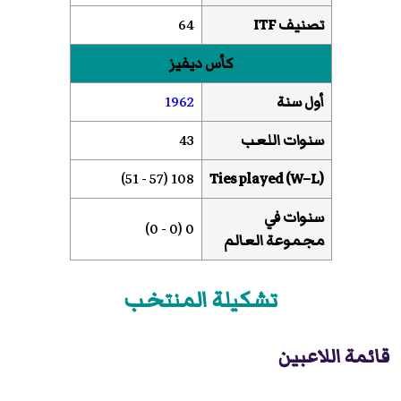
تصنيف ITF
64
كأس ديفيز
أول سنة
1962
سنوات اللعب
43
108 (57 - 51)
Ties played (W–L)
سنوات في
0 (0 - 0)
مجموعة العالم
تشكيلة المنتخب
قائمة اللاعبين