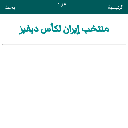
عريق
الرئيسية
بحث
منتخب إيران لكأس ديفيز