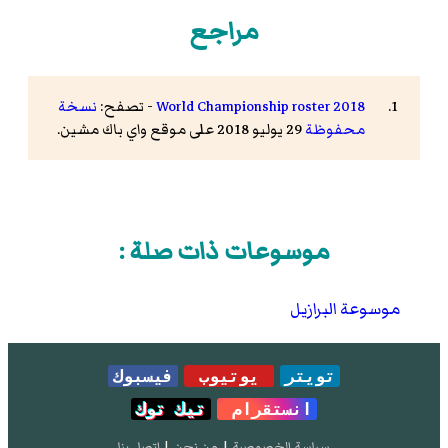
مراجع
2018 World Championship roster
- تصفح:
نسخة
محفوظة
29 يوليو 2018 على موقع واي باك مشين.
موسوعات ذات صلة :
موسوعة البرازيل
تويتر
يوتيوب
فيسبوك
انستقرام
تيك توك
سياسة الخصوصية
|
من نحن
|
إتصل بنا