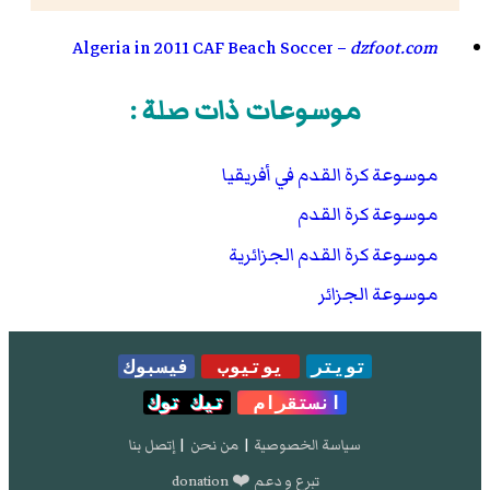
Algeria in 2011 CAF Beach Soccer –
dzfoot.com
موسوعات ذات صلة :
موسوعة كرة القدم في أفريقيا
موسوعة كرة القدم
موسوعة كرة القدم الجزائرية
موسوعة الجزائر
تويتر
يوتيوب
فيسبوك
انستقرام
تيك توك
سياسة الخصوصية
|
من نحن
|
إتصل بنا
تبرع و دعم ❤️ donation