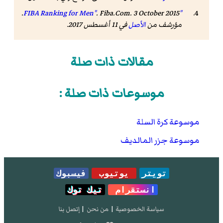
. Fiba.Com. 3 October 2015.
"FIBA Ranking for Men"
مؤرشف من
الأصل
في 11 أغسطس 2017
.
مقالات ذات صلة
موسوعات ذات صلة :
موسوعة كرة السلة
موسوعة جزر المالديف
تويتر
يوتيوب
فيسبوك
انستقرام
تيك توك
سياسة الخصوصية
|
من نحن
|
إتصل بنا