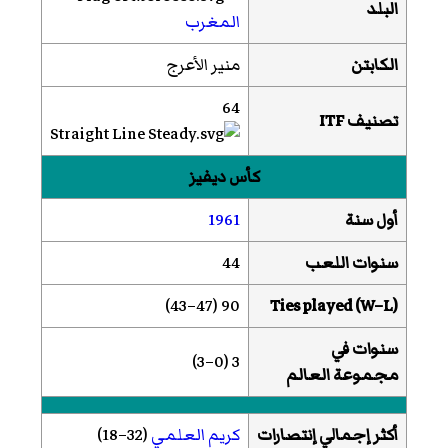
البلد
المغرب
الكابتن
منير الأعرج
64
تصنيف ITF
كأس ديفيز
أول سنة
1961
سنوات اللعب
44
90 (47–43)
Ties played (W–L)
سنوات في
3 (0–3)
مجموعة العالم
أكثر إجمالي إنتصارات
كريم العلمي
(32–18)