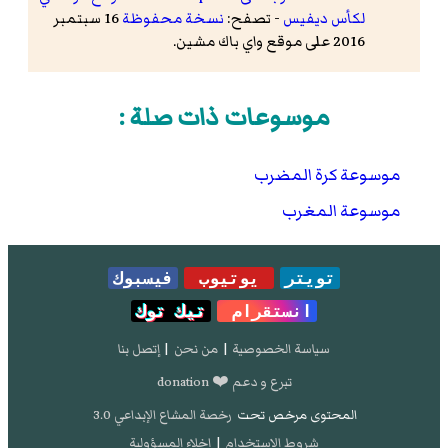
لكأس ديفيس
- تصفح:
نسخة محفوظة
16 سبتمبر
2016 على موقع واي باك مشين.
موسوعات ذات صلة :
موسوعة كرة المضرب
موسوعة المغرب
تويتر
يوتيوب
فيسبوك
انستقرام
تيك توك
سياسة الخصوصية
|
من نحن
|
إتصل بنا
تبرع و دعم ❤️ donation
المحتوى مرخص تحت
رخصة المشاع الإبداعي 3.0
شروط الإستخدام
|
إخلاء المسؤولية