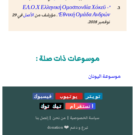
"ΕΛ.Ο.Χ Ελληνική Ομοσπονδία Χόκεϋ -
Εθνική Ομάδα Ανδρών"
. مؤرشف من
الأصل
في 29
نوفمبر 2018
.
موسوعات ذات صلة :
موسوعة اليونان
تويتر
يوتيوب
فيسبوك
انستقرام
تيك توك
سياسة الخصوصية
|
من نحن
|
إتصل بنا
تبرع و دعم ❤️ donation