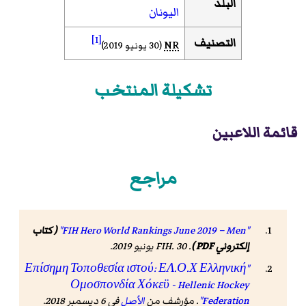
البلد
اليونان
[1]
التصنيف
NR
(30 يونيو 2019)
تشكيلة المنتخب
قائمة اللاعبين
مراجع
"FIH Hero World Rankings June 2019 – Men"
( كتاب
إلكتروني PDF )
.
. 30 يونيو 2019
FIH
.
"Επίσημη Τοποθεσία ιστού: ΕΛ.Ο.Χ Ελληνική
Ομοσπονδία Χόκεϋ - Hellenic Hockey
Federation"
. مؤرشف من
الأصل
في 6 ديسمبر 2018
.