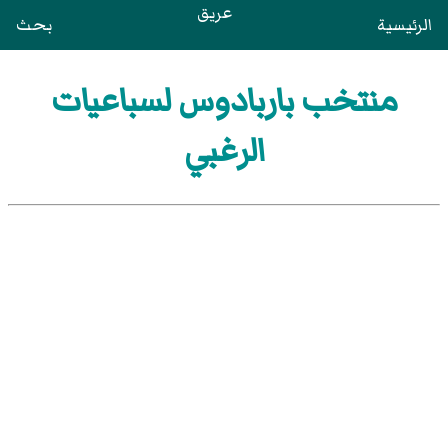
عريق
الرئيسية
بحث
منتخب باربادوس لسباعيات
الرغبي