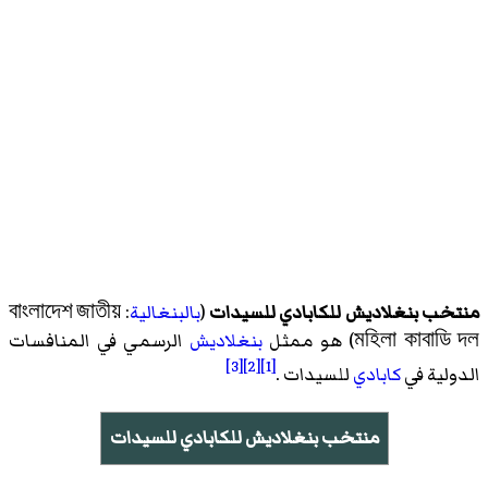
منتخب بنغلاديش للكابادي للسيدات
(
بالبنغالية
:
বাংলাদেশ জাতীয়
মহিলা কাবাডি দল
)‏ هو ممثل
بنغلاديش
الرسمي في المنافسات
[3]
[2]
[1]
الدولية في
كابادي
للسيدات .
منتخب بنغلاديش للكابادي للسيدات