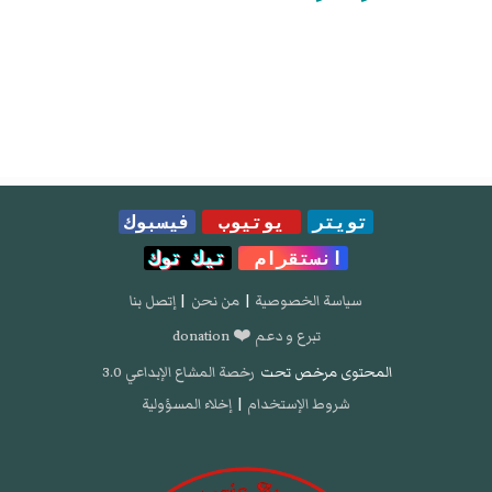
تويتر
يوتيوب
فيسبوك
انستقرام
تيك توك
سياسة الخصوصية
|
من نحن
|
إتصل بنا
تبرع و دعم ❤️ donation
المحتوى مرخص تحت
رخصة المشاع الإبداعي 3.0
شروط الإستخدام
|
إخلاء المسؤولية