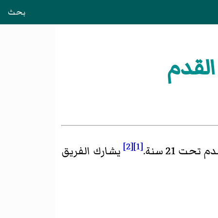
بحث
[2]
[1]
حت 21 سنة.
يشارك الفريق