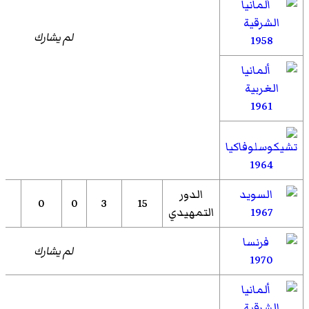
لم يشارك
1958
1961
1964
الدور
3
0
0
3
15
1967
التمهيدي
لم يشارك
1970