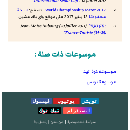
.
International Seoul Cup
"
. 13 juillet 2017
2017 World Championship roster
- تصفح:
نسخة
محفوظة
13 يناير 2017 على موقع واي باك مشين.
Jean-Moïse Dubourg (20 juillet 2011).
"TQO (H) :
.
France-Tunisie (34-25)"
موسوعات ذات صلة :
موسوعة كرة اليد
موسوعة تونس
تويتر
يوتيوب
فيسبوك
انستقرام
تيك توك
سياسة الخصوصية
|
من نحن
|
إتصل بنا