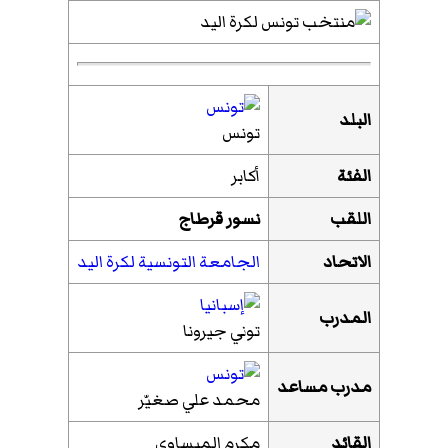
البلد
تونس
الفئة
أكابر
اللقب
نسور قرطاج
الاتحاد
الجامعة التونسية لكرة اليد
المدرب
توني جيرونا
مدرب مساعد
محمد علي صغيّر
القائد
مكرم الميساوي