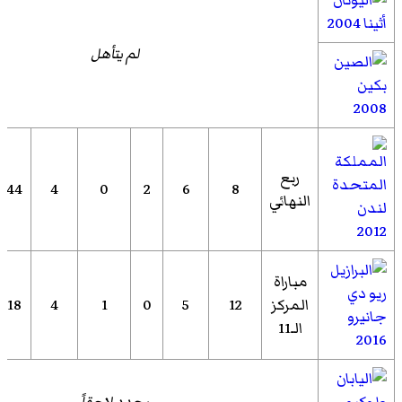
أثينا 2004
لم يتأهل
بكين
2008
ربع
144
4
0
2
6
8
النهائي
لندن
2012
مباراة
ريو دي
المركز
12
5
0
1
4
118
جانيرو
الـ11
2016
طوكيو
يحدد لاحقاً