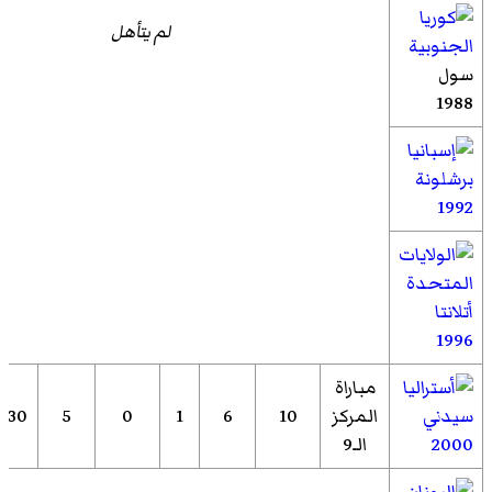
لم يتأهل
سول
1988
برشلونة
1992
أتلانتا
1996
مباراة
سيدني
المركز
10
6
1
0
5
130
2000
الـ9