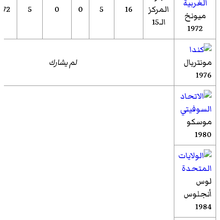
المركز
16
5
0
0
5
72
ميونخ
الـ15
1972
مونتريال
لم يشارك
1976
موسكو
1980
لوس
أنجلوس
1984