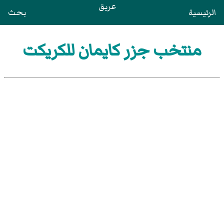
عريق
الرئيسية
بحث
منتخب جزر كايمان للكريكت