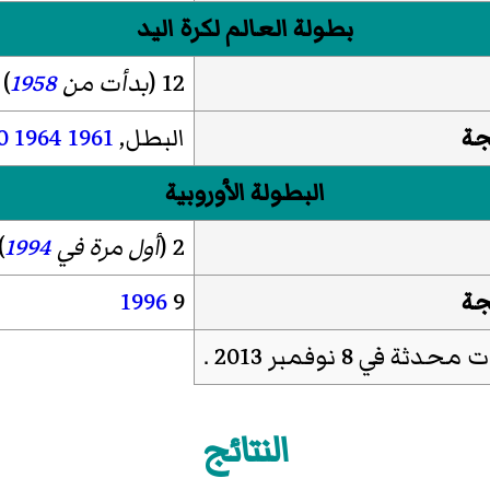
بطولة العالم لكرة اليد
12 (
بدأت من
1958
)
جة
البطل,
1961
1964
0
البطولة الأوروبية
2 (
أول مرة في
1994
)
جة
9
1996
ة في 8 نوفمبر 2013 .
النتائج