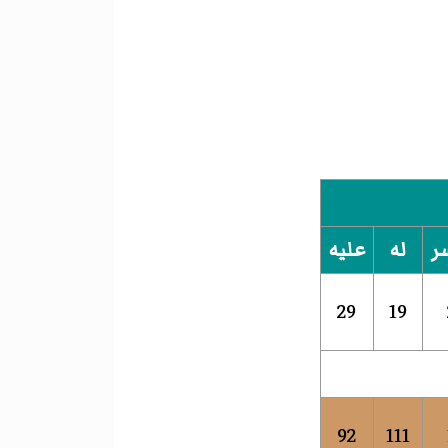
ر
له
عليه
29
19
92
111