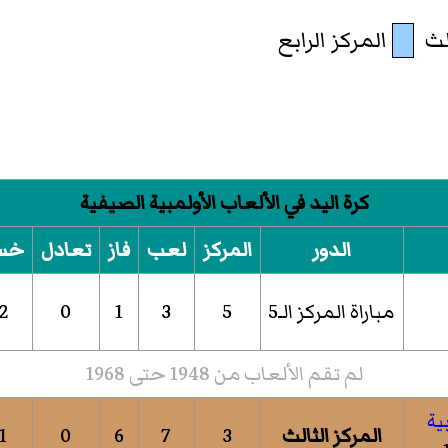
الث
المركز الرابع
كرة اليد في الألعاب الأولمبية الصيفية
الدور
المركز
لعب
فاز
تعادل
خس
مباراة المركز الـ5
5
3
1
0
2
لم تقم الألعاب من 1948 حتى 1968
المركز الثالث
3
7
6
0
1