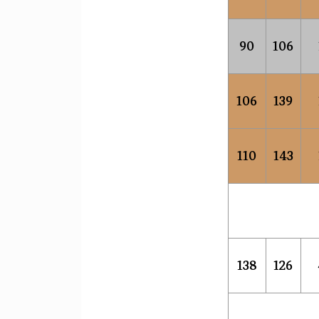
90
106
106
139
110
143
138
126