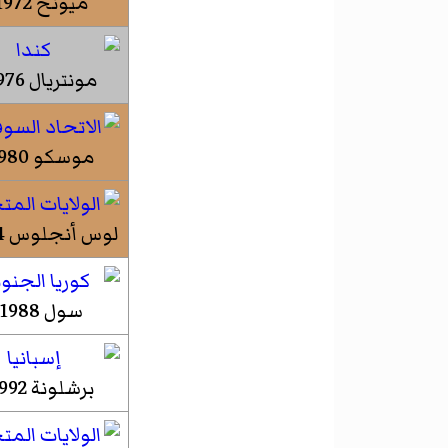
ميونخ 1972
مونتريال 1976
موسكو 1980
لوس أنجلوس 1984
سول 1988
برشلونة 1992