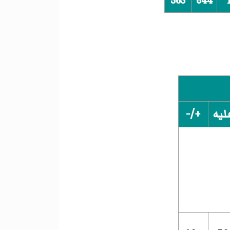
565
644
ليه
+/-