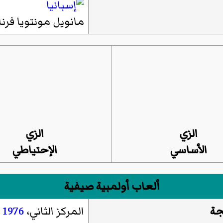
مانويل مونتويا فرنا
الزي
الزي
الأساسي
الإحتياطي
ألعاب أولمبية صيفية
جة
المركز الثاني،
1976