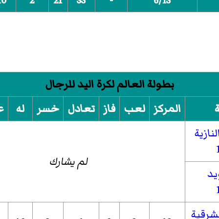
10
2
21
33
-
6/13
بطولة العالم لكرة اليد للرجال
المركز
لعب
فاز
تعادل
خسر
له
ع
لم يشارك