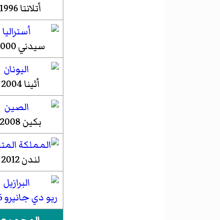
أتلانتا 1996
سيدني 2000
أثينا 2004
بكين 2008
لندن 2012
ريو دي جانيرو 2016