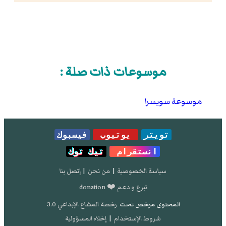
موسوعات ذات صلة :
موسوعة سويسرا
تويتر
يوتيوب
فيسبوك
انستقرام
تيك توك
سياسة الخصوصية
|
من نحن
|
إتصل بنا
تبرع و دعم ❤️ donation
المحتوى مرخص تحت
رخصة المشاع الإبداعي 3.0
شروط الإستخدام
|
إخلاء المسؤولية