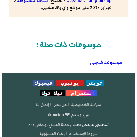
Oceania Championship
- تصفح:
نسخة محفوظة
2
فبراير 2017 على موقع واي باك مشين.
موسوعات ذات صلة :
موسوعة فيجي
تويتر
يوتيوب
فيسبوك
انستقرام
تيك توك
سياسة الخصوصية
|
من نحن
|
إتصل بنا
تبرع و دعم ❤️ donation
المحتوى مرخص تحت
رخصة المشاع الإبداعي 3.0
شروط الإستخدام
|
إخلاء المسؤولية