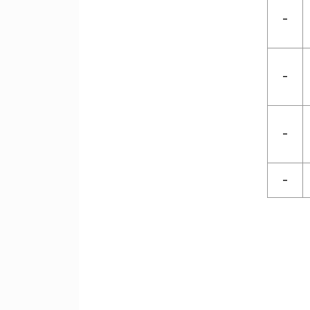
-
-
-
-