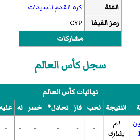
الفئة
كرة القدم للسيدات
رمز الفيفا
CYP
مشاركات
سجل كأس العالم
نهائيات كأس العالم
ة
النتيجة
لعب
فاز
تعادل*
خسر
له
عليه
لم
-
-
-
-
-
-
يشارك