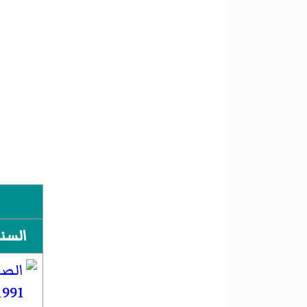
السن
1991