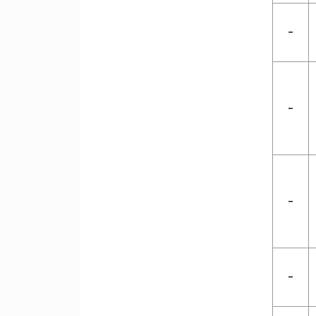
-
-
-
-