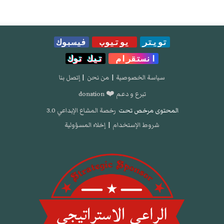
تويتر
يوتيوب
فيسبوك
انستقرام
تيك توك
سياسة الخصوصية
|
من نحن
|
إتصل بنا
تبرع و دعم ❤️ donation
المحتوى مرخص تحت
رخصة المشاع الإبداعي 3.0
شروط الإستخدام
|
إخلاء المسؤولية