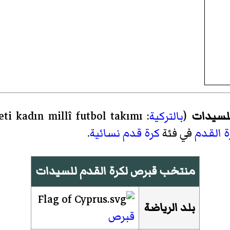
لسيدات
(
بالتركية
:
ti kadın millî futbol takımı
ة القدم
في فئة
كرة قدم نسائية
.
منتخب قبرص لكرة القدم للسيدات
بلد الرياضة
قبرص