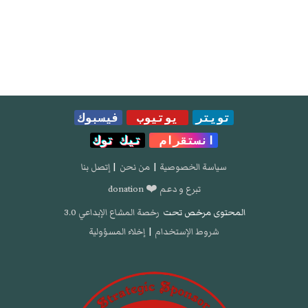
تويتر
يوتيوب
فيسبوك
انستقرام
تيك توك
سياسة الخصوصية
|
من نحن
|
إتصل بنا
تبرع و دعم ❤️ donation
المحتوى مرخص تحت
رخصة المشاع الإبداعي 3.0
شروط الإستخدام
|
إخلاء المسؤولية