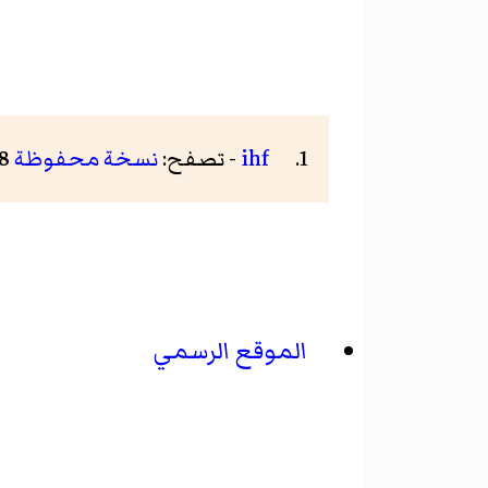
ihf
- تصفح:
نسخة محفوظة
28 يونيو 2017 على موقع واي باك مشين.
الموقع الرسمي