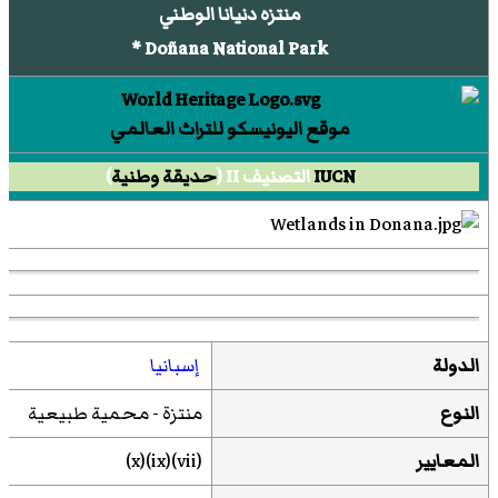
منتزه دنيانا الوطني
Doñana National Park *
موقع اليونيسكو للتراث العالمي
IUCN
التصنيف II (
حديقة وطنية
)
الدولة
إسبانيا
النوع
منتزة - محمية طبيعية
المعايير
(vii)(ix)(x)