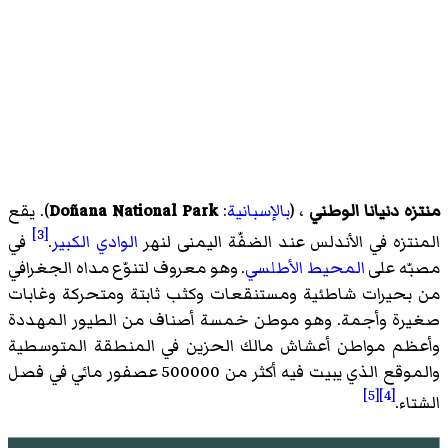
منتزه دنيانا الوطني
، (
بالإسبانية
:
Doñana National Park
)‏. يقع
[3]
المنتزه في الأندلس عند الضفّة اليمنى لنهر
الوادي الكبير
.
في
مصبّه على
المحيط الأطلسي
. وهو معروف لتنوّع مداه الجغرافي
من بحيرات شاطئية ومستنقعات وكثب ثابتة ومتحركة وغابات
صغيرة وأجمة. وهو موطن خمسة أصناف من الطيور المهددة
وأعظم مواطن أعشاش مالك الحزين في المنطقة المتوسطية
والموقع الذي يبيت فيه أكثر من 500000 عصفور مائي في فصل
[5]
[4]
الشتاء.