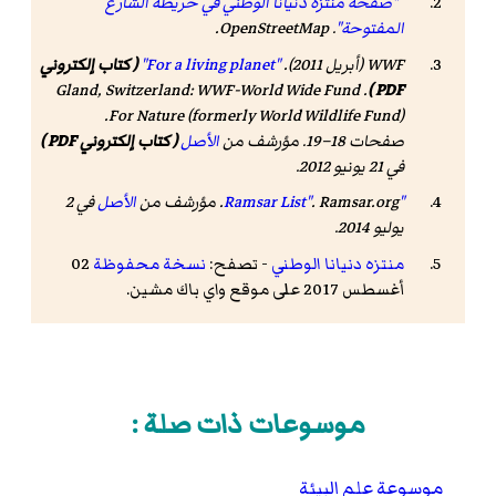
"صفحة منتزه دنيانا الوطني في خريطة الشارع
المفتوحة"
.
OpenStreetMap
.
WWF (أبريل 2011).
"For a living planet"
( كتاب إلكتروني
. Gland, Switzerland: WWF-World Wide Fund
PDF )
For Nature (formerly World Wildlife Fund).
صفحات 18–19. مؤرشف من
الأصل
( كتاب إلكتروني PDF )
في 21 يونيو 2012
.
"Ramsar List"
. Ramsar.org. مؤرشف من
الأصل
في 2
يوليو 2014
.
منتزه دنيانا الوطني
- تصفح:
نسخة محفوظة
02
أغسطس 2017 على موقع واي باك مشين.
موسوعات ذات صلة :
موسوعة علم البيئة