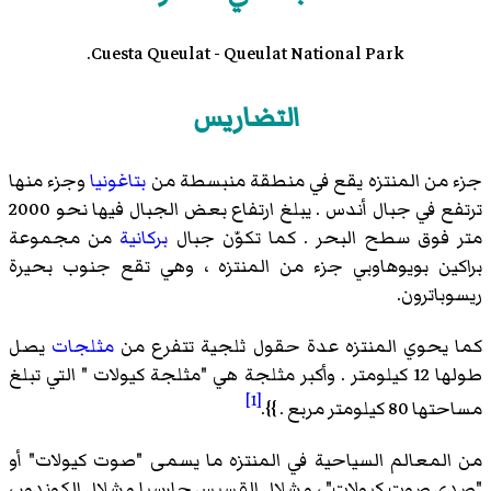
Cuesta Queulat - Queulat National Park.
التضاريس
جزء من المنتزه يقع في منطقة منبسطة من
بتاغونيا
وجزء منها
ترتفع في جبال
أندس
. يبلغ ارتفاع بعض الجبال فيها نحو 2000
متر فوق سطح البحر . كما تكوّن جبال
بركانية
من مجموعة
براكين بويوهاوبي جزء من المنتزه ، وهي تقع جنوب بحيرة
ريسوباترون.
كما يحوي المنتزه عدة حقول ثلجية تتفرع من
مثلجات
يصل
طولها 12 كيلومتر . وأكبر مثلجة هي "مثلجة كيولات " التي تبلغ
[1]
مساحتها 80 كيلومتر مربع . }}.
من المعالم السياحية في المنتزه ما يسمى "صوت كيولات" أو
"صدى صوت كيولات" ، و شلال القسيس جارسيا و شلال الكوندور ،