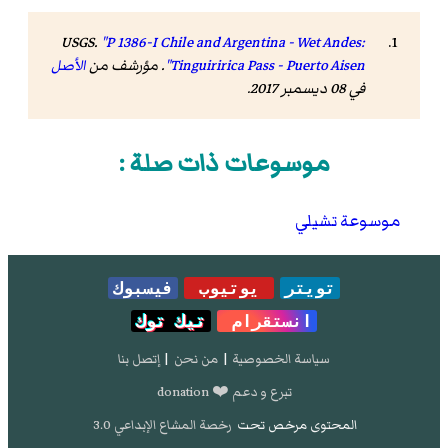
USGS.
"P 1386-I Chile and Argentina - Wet Andes:
Tinguiririca Pass - Puerto Aisen"
. مؤرشف من
الأصل
في 08 ديسمبر 2017
.
موسوعات ذات صلة :
موسوعة تشيلي
تويتر
يوتيوب
فيسبوك
انستقرام
تيك توك
سياسة الخصوصية
|
من نحن
|
إتصل بنا
تبرع و دعم ❤️ donation
المحتوى مرخص تحت
رخصة المشاع الإبداعي 3.0