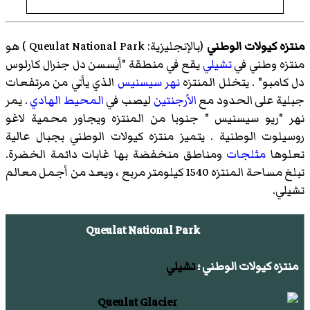
منتزه كيولات الوطني
(بالإنجليزية: Queulat National Park ) هو
منتزه وطني في
تشيلي
يقع في منطقة "أيسسن دل جنرال كارلوس
دل كامبو" . يتخلل المنتزه
نهر سيسنيس
الذي يأتي من مرتفعات
جبلية على الحدود مع
الأرجنتين
ليصب في
المحيط الهادي
. يمر
نهر "ريو سيسنيس " جنوبا من المنتزه ويجاور
محمية لاغو
روسيلوت الوطنية
. يتميز منتزه كيولات الوطني بجبال عالية
تعلوها
مثلجات
ومناطق منخفضة بها غابات دائمة الخضرة.
تبلغ مساحة المنتزه 1540 كيلومتر مربع ، ويعد من أجمل معالم
تشيلي.
Queulat National Park
منتزه كيولات الوطني ؛
تشيلي