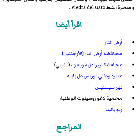
و صخرة القط Piedra del Gato .
اقرأ أيضا
أرض النار
محافظة أرض النار (الأرجنتين)
محافظة تييرا دل فويغو
، (تشيلي)
منتزه وطني توريس دل باينه
نهر سيسنيس
محمية لاغو روسيلوت الوطنية
ريو بالينا
المراجع