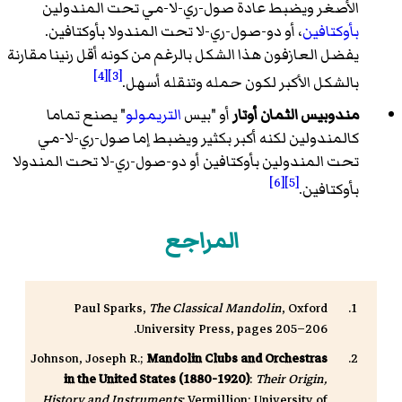
الأصغر ويضبط عادة صول-ري-لا-مي تحت المندولين
بأوكتافين
، أو دو-صول-ري-لا تحت المندولا بأوكتافين.
يفضل العازفون هذا الشكل بالرغم من كونه أقل رنينا مقارنة
[4]
[3]
بالشكل الأكبر لكون حمله وتنقله أسهل.
مندوبيس الثمان أوتار
أو "بيس
التريمولو
" يصنع تماما
كالمندولين لكنه أكبر بكثير ويضبط إما صول-ري-لا-مي
تحت المندولين بأوكتافين أو دو-صول-ري-لا تحت المندولا
[6]
[5]
بأوكتافين.
المراجع
Paul Sparks,
The Classical Mandolin
, Oxford
University Press, pages 205–206.
Johnson, Joseph R.;
Mandolin Clubs and Orchestras
in the United States (1880-1920)
:
Their Origin,
History and Instruments
; Vermillion: University of