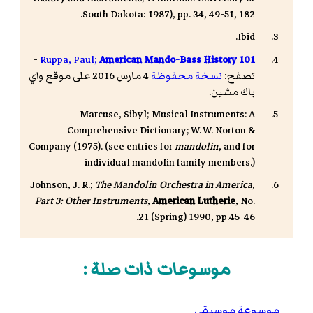
South Dakota: 1987), pp. 34, 49-51, 182.
Ibid.
-
Ruppa, Paul;
American Mando-Bass History 101
تصفح:
نسخة محفوظة
4 مارس 2016 على موقع واي
باك مشين.
Marcuse, Sibyl; Musical Instruments: A
Comprehensive Dictionary; W. W. Norton &
Company (1975). (see entries for
mandolin
, and for
individual mandolin family members.)
Johnson, J. R.;
The Mandolin Orchestra in America,
Part 3: Other Instruments
,
American Lutherie
, No.
21 (Spring) 1990, pp.45-46.
موسوعات ذات صلة :
موسوعة موسيقى