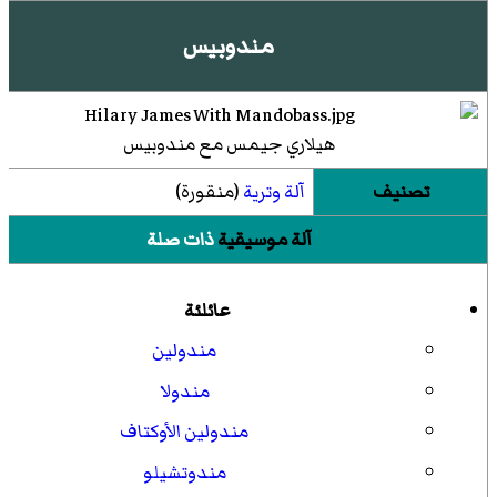
مندوبيس
هيلاري جيمس مع مندوبيس
تصنيف
آلة وترية
(منقورة)
آلة موسيقية
ذات صلة
عائلئة
مندولين
مندولا
مندولين الأوكتاف
مندوتشيلو