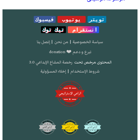
تويتر
يوتيوب
فيسبوك
انستقرام
تيك توك
سياسة الخصوصية
|
من نحن
|
إتصل بنا
تبرع و دعم ❤️ donation
المحتوى مرخص تحت
رخصة المشاع الإبداعي 3.0
شروط الإستخدام
|
إخلاء المسؤولية