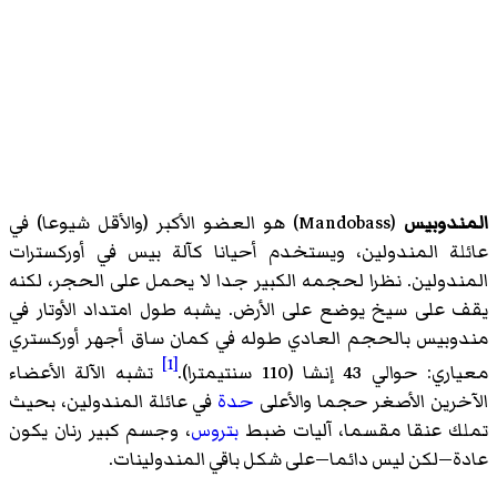
المندوبيس
(
Mandobass
)‏ هو العضو الأكبر (والأقل شيوعا) في
عائلة المندولين، ويستخدم أحيانا كآلة بيس في أوركسترات
المندولين. نظرا لحجمه الكبير جدا لا يحمل على الحجر، لكنه
يقف على سيخ يوضع على الأرض. يشبه طول امتداد الأوتار في
مندوبيس بالحجم العادي طوله في كمان ساق أجهر أوركستري
[1]
معياري: حوالي 43 إنشا (110 سنتيمترا).
تشبه الآلة الأعضاء
الآخرين الأصغر حجما والأعلى
حدة
في عائلة المندولين، بحيث
تملك عنقا مقسما، آليات ضبط
بتروس
، وجسم كبير رنان يكون
عادة—لكن ليس دائما—على شكل باقي المندولينات.