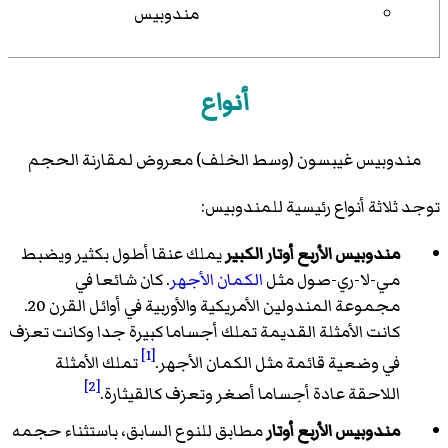
مندوبيس
أنواع
مندوبيس غيبسون (وسط الخلف) معروض لمقارنة الحجم
توجد ثلاثة أنواع رئيسية للمندوبيس:
مندوبيس الأربع أوتار الكبير
يملك عنقا أطول بكثير ويضبط
مي-لا-ري-صول مثل
الكمان الأجهر
. كان شائعا في
مجموعة المندولين الأمريكية والأوربية في أوائل القرن 20.
كانت الأمثلة القديمة تملك أجساما كبيرة جدا وكانت تعزف
[1]
في وضعية قائمة مثل الكمان الأجهر.
تملك الأمثلة
[2]
اللاحقة عادة أجساما أصغر وتعزف كالقيثارة.
مندوبيس الأربع أوتار
مطابق للنوع السابق، باستثناء حجمه