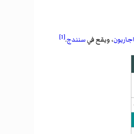
[1]
اجاريون
، ويقع في
سنندج
.