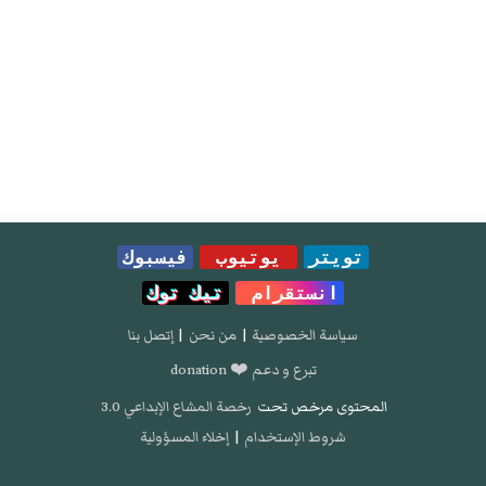
تويتر
يوتيوب
فيسبوك
انستقرام
تيك توك
سياسة الخصوصية
|
من نحن
|
إتصل بنا
تبرع و دعم ❤️ donation
المحتوى مرخص تحت
رخصة المشاع الإبداعي 3.0
شروط الإستخدام
|
إخلاء المسؤولية