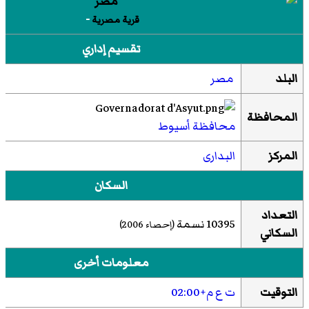
-
قرية مصرية
تقسيم إداري
البلد
مصر
المحافظة
محافظة أسيوط
المركز
البدارى
السكان
التعداد
10395 نسمة
(إحصاء 2006)
السكاني
معلومات أخرى
التوقيت
ت ع م+02:00