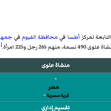
تابعة لمركز
أطسا
في
محافظة الفيوم
في
جمهور
[1]
منشاة علوى
-
-
قرية مصرية
تقسيم إداري