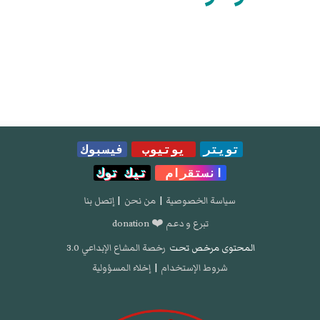
تويتر
يوتيوب
فيسبوك
انستقرام
تيك توك
سياسة الخصوصية
|
من نحن
|
إتصل بنا
تبرع و دعم ❤️ donation
المحتوى مرخص تحت
رخصة المشاع الإبداعي 3.0
شروط الإستخدام
|
إخلاء المسؤولية