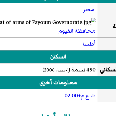
مصر
ة
محافظة الفيوم
أطسا
السكان
لسكاني
490 نسمة
(إحصاء 2006)
معلومات أخرى
ت ع م+02:00