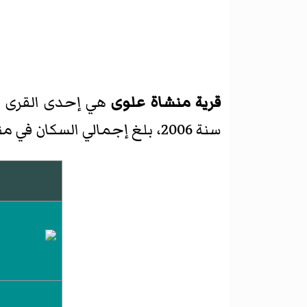
قرية منشاة علوى
هي إحدى القرى ال
سنة 2006، بلغ إجمالي السكان في منشاة علوى 490 نسمة، منهم 265 رجل و225 امرأة.