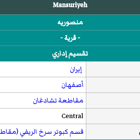
Mansuriyeh
منصوريه
- قرية -
تقسيم إداري
إيران
أصفهان
مقاطعة تشادغان
Central
قسم كبوتر سرخ الريفي (مقاط