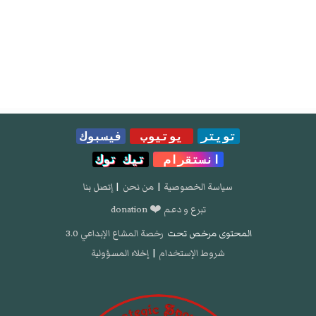
تويتر
يوتيوب
فيسبوك
انستقرام
تيك توك
سياسة الخصوصية
|
من نحن
|
إتصل بنا
تبرع و دعم ❤️ donation
المحتوى مرخص تحت
رخصة المشاع الإبداعي 3.0
شروط الإستخدام
|
إخلاء المسؤولية