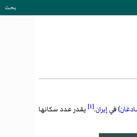
بحث
[1]
دغان)
في
إيران
.
يقدر عدد سكانها