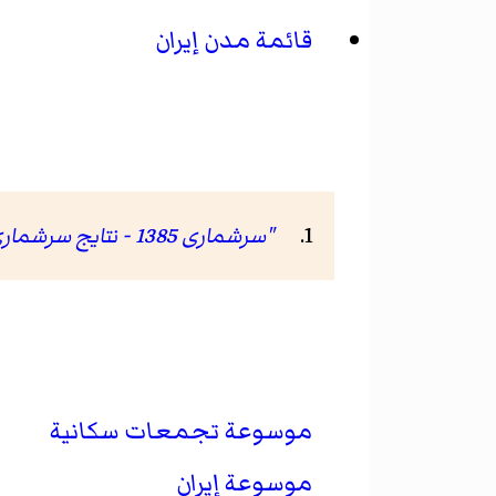
قائمة مدن إيران
"سرشماری 1385 - نتایج سرشماری 85"
موسوعة تجمعات سكانية
موسوعة إيران