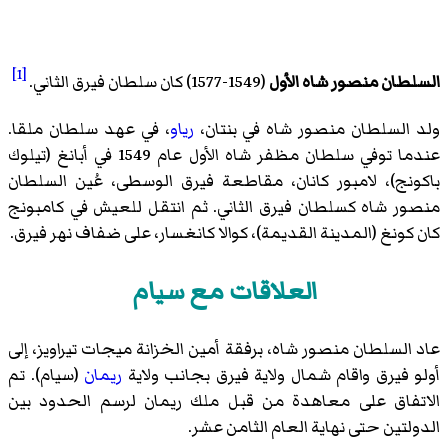
[1]
السلطان منصور شاه الأول
(1549-1577) كان
سلطان فيرق
الثاني.
ولد السلطان منصور شاه في بنتان،
رياو
، في عهد سلطان ملقا.
عندما توفي سلطان مظفر شاه الأول عام 1549 في أبانغ (تيلوك
باكونج)، لامبور كانان، مقاطعة فيرق الوسطى، عُين السلطان
منصور شاه كسلطان فيرق الثاني. ثم انتقل للعيش في كامبونج
كان كونغ (المدينة القديمة)، كوالا كانغسار، على ضفاف نهر فيرق.
العلاقات مع سيام
عاد السلطان منصور شاه، برفقة أمين الخزانة ميجات تيراويز، إلى
أولو فيرق واقام شمال ولاية فيرق بجانب ولاية
ريمان
(سيام). تم
الاتفاق على معاهدة من قبل ملك ريمان لرسم الحدود بين
الدولتين حتى نهاية العام الثامن عشر.