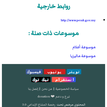
روابط خارجية
http://www.perak.gov.my
موسوعات ذات صلة :
موسوعة أعلام
موسوعة ماليزيا
تويتر
يوتيوب
فيسبوك
انستقرام
تيك توك
سياسة الخصوصية
|
من نحن
|
إتصل بنا
تبرع و دعم ❤️ donation
المحتوى مرخص تحت
رخصة المشاع الإبداعي 3.0