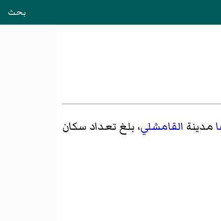
بحث
ا
مدينة
القامشلي
، بلغ تعداد سكان