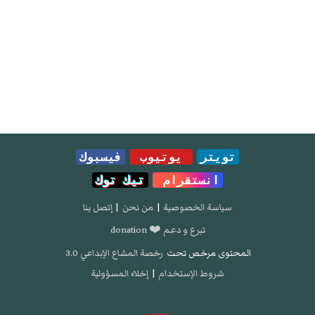
تويتر
يوتيوب
فيسبوك
انستقرام
تيك توك
سياسة الخصوصية
|
من نحن
|
إتصل بنا
تبرع و دعم ❤️ donation
المحتوى مرخص تحت
رخصة المشاع الإبداعي 3.0
شروط الإستخدام
|
إخلاء المسؤولية