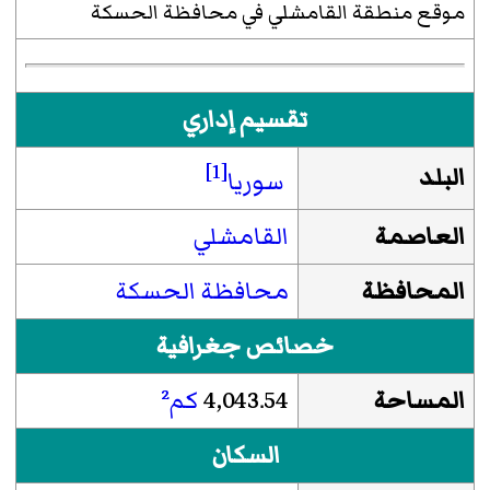
موقع منطقة القامشلي في محافظة الحسكة
تقسيم إداري
[1]
البلد
سوريا
العاصمة
القامشلي
المحافظة
محافظة الحسكة
خصائص جغرافية
المساحة
4,043.54
كم²
السكان