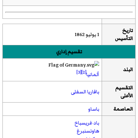
تاريخ
1 يوليو 1862
التأسيس
تقسيم إداري
البلد
[3]
[2]
ألمانيا
التقسيم
بافاريا السفلى
الأعلى
العاصمة
باساو
باد غريسباخ
هاوتسنبرغ