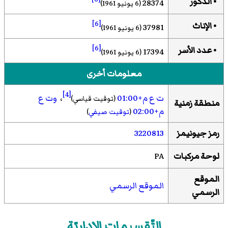
• الذكور
28374
(6 يونيو 1961)
باد فوسينغ
[6]
بيوتيلسبَاخ (بافاريا السفلى)
• الإناث
37981
(6 يونيو 1961)
بغيتينبيرغ
[6]
• عدد الأسر
بوشلبيرغ
17394
(6 يونيو 1961)
فورستينشتاين
معلومات أخرى
هارباخ
كيرشهام (باساو)
[4]
ت ع م+01:00
،
وت ع
(توقيت قياسي)
منطقة زمنية
مالشينغ
م+02:00
(
توقيت صيفي
)
نويبورغ أم إن
نويهاوز أم إن
رمز جيونيمز
3220813
نويكيرشن فورم فالد
لوحة مركبات
PA
غوديرتينغ
سالزفيغ
الموقع
زونين
الموقع الرسمي
الرسمي
تيتنفايس
تيرناو
تيفينباخ (باساو)
التّقسِيمات الإِدارِيّة