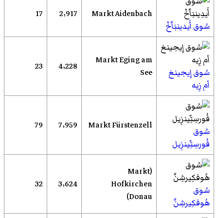
17
2٬917
Markt Aidenbach
سُوق أَيدينبَآَخْ
Markt Eging am
23
4٬228
سُوق إِيجينغ
See
أم زِيه
79
7٬959
Markt Fürstenzell
سُوق
فُورسِتِّينزِيل
(Markt
32
3٬624
Hofkirchen
سُوق
(Donau
هُوفكِيرشِنَّ