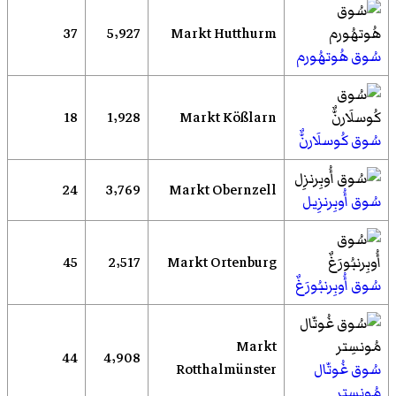
37
5٬927
Markt Hutthurm
سُوق هُوتهُورم
18
1٬928
Markt Kößlarn
سُوق كُوسلَارنٌّ
24
3٬769
Markt Obernzell
سُوق أُوبِرنزِيل
45
2٬517
Markt Ortenburg
سُوق أُوبِرنبُورَغٌ
Markt
44
4٬908
سُوق غُوتّال
Rotthalmünster
مُونسِتر