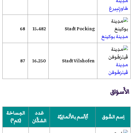
مدِينة
هَاوزِنبِيرغ
68
15٬482
Stadt Pocking
مدِينة بوكينغ
87
16٬250
Stadt Vilshofen
مدِينة
ڤيلزهُوفن
الأَسوَاق
عَدد
المِساحَة
اِسم السُّوق
ٱلِٱسم بالأَلمانِيَّة
السُكَّان
(كم²)