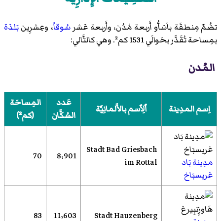
فيتزمانسبيرغ
تضُمّ مِنطقَة باَسَآُو أَربعة مُدُن، وأَربعة عَشر
سُوقاً
، وعِشرِين
بَلدَة
بمِساحة تُقَدَّر بحَوالَي 1531 كم². وهي كالتَّالي:
المُدن
عَدد
المِساحَة
اِسم المدِينة
ٱلِٱسم بالأَلمانِيَّة
السُكَّان
(كم²)
Stadt Bad Griesbach
70
8٬901
مدِينة بَاد
im Rottal
غريسبَاخ
83
11٬603
Stadt Hauzenberg