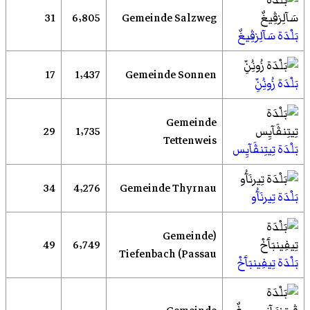
31
6٬805
Gemeinde Salzweg
بَلْدَة سَآلِزڤِيغٌ
17
1٬437
Gemeinde Sonnen
بَلْدَة زُونُِنِّ
Gemeinde
29
1٬735
Tettenweis
بَلْدَة تِيتِنڤَآيِس
34
4٬276
Gemeinde Thyrnau
بَلْدَة تِيرنَآُو
(Gemeinde
49
6٬749
Tiefenbach (Passau
بَلْدَة تِيفِينبَآَخْ