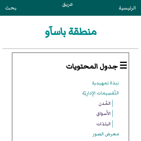
عريق
الرئيسية
بحث
منطقة باسآو
☰ جدول المحتويات
نبذة تمهيدية
التّقسِيمات الإِدارِيّة
المُدن
الأَسوَاق
البلدَات
معرض الصور