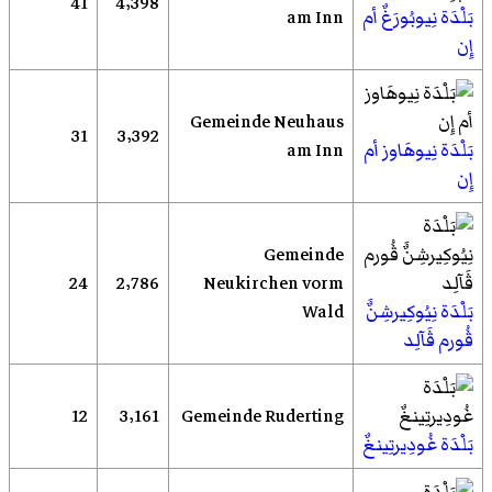
41
4٬398
بَلْدَة نِيوبُورَغٌ أم
am Inn
إِن
Gemeinde Neuhaus
31
3٬392
بَلْدَة نِيوهَاوز أم
am Inn
إِن
Gemeinde
24
2٬786
Neukirchen vorm
بَلْدَة نِيُوكِيرشِنٌَ
Wald
ڤُورم ڤَآلِد
12
3٬161
Gemeinde Ruderting
بَلْدَة غُودِيرتِينغٌ