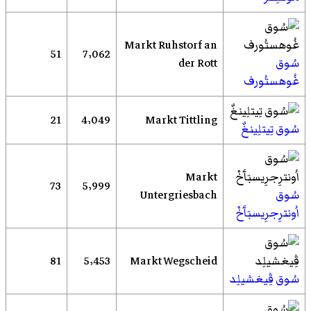
Markt Ruhstorf an
51
7٬062
سُوق
der Rott
غُوهستُورف
21
4٬049
Markt Tittling
سُوق تِيتلِينغٌ
Markt
73
5٬999
سُوق
Untergriesbach
اُونترِجرِيسبَآَخْ
81
5٬453
Markt Wegscheid
سُوق ڤِيغشيلِد