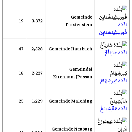
Gemeinde
19
3٬372
بَلْدَة
Fürstenstein
فُورسِتِّينشَتايِن
47
2٬528
Gemeinde Haarbach
بَلْدَة هَاربَآَخْ
(Gemeinde
18
2٬227
Kirchham (Passau
بَلْدَة كِيرشِهَامّ
25
1٬229
Gemeinde Malching
بَلْدَة مَآلِشِينغٌ
Gemeinde Neuburg