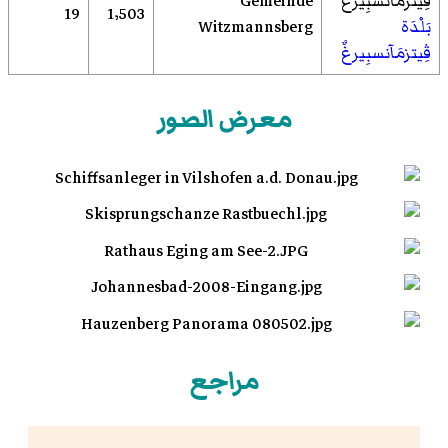
Gemeinde
19
1٬503
بَلْدَة
Witzmannsberg
ڤِيتزمَآنسبِيرغٌ
معرض الصور
مراجع