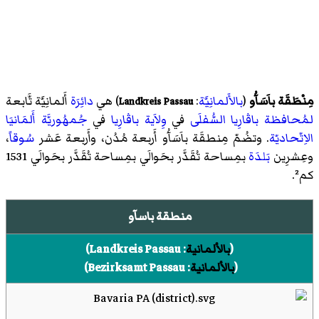
مِنْطَقَة باَسَآُو
(
بالأَلمانِيَّة
:
) هي
دائِرَة
أَلمانِيَّة تَّابعة
Landkreis Passau
لمُحافظة
باڤارِيا السُّفلَى
في
وِلاَية
باڤارِيا
في
جُمهُوريَّة أَلمَانيَا
الاِتّحاديّة
. وتضُمّ مِنطقَة باَسَآُو أَربعة مُدُن، وأَربعة عَشر
سُوقاً
،
وعِشرِين
بَلدَة
بمِساحة تُقَدَّر بحَوالَي بمِساحة تُقَدَّر بحَوالَي 1531
كم².
منطقة باسآو
(
بالألمانية
:
Landkreis Passau
)‏
(
بالألمانية
:
Bezirksamt Passau
)‏