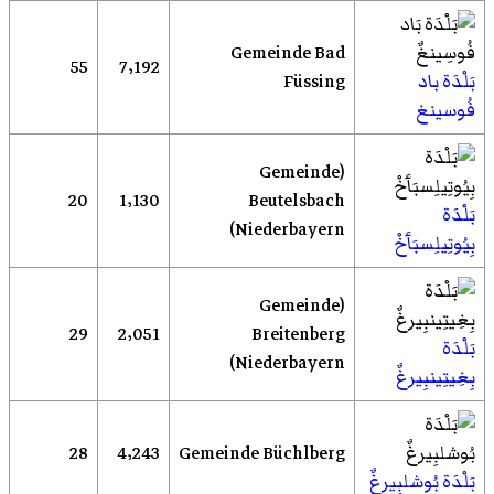
Gemeinde Bad
55
7٬192
بَلْدَة باد
Füssing
فُوسينغ
(Gemeinde
20
1٬130
Beutelsbach
بَلْدَة
(Niederbayern
بِيُوتِيلِسبَآَخْ
(Gemeinde
29
2٬051
Breitenberg
بَلْدَة
(Niederbayern
بِغِيتِينبِيرغٌ
28
4٬243
Gemeinde Büchlberg
بَلْدَة بُوشلبِيرغٌ