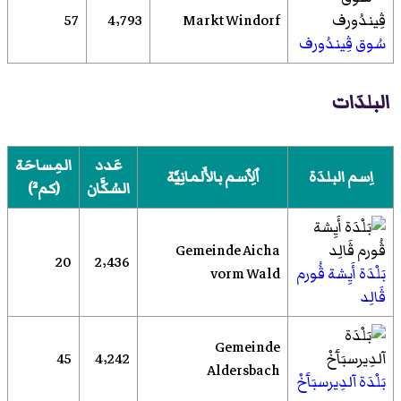
57
4٬793
Markt Windorf
سُوق ڤِيندُورف
البلدَات
عَدد
المِساحَة
اِسم البلدَة
ٱلِٱسم بالأَلمانِيَّة
السُكَّان
(كم²)
Gemeinde Aicha
20
2٬436
بَلْدَة أَيِشة ڤُورم
vorm Wald
ڤَالِد
Gemeinde
45
4٬242
Aldersbach
بَلْدَة آلدِيرسبَآَخْ