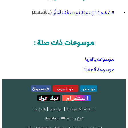
الصّفحة الرّسميّة لمِنطَقَة باَسَآُو
(بالألمانية)
موسوعات ذات صلة :
موسوعة بافاريا
موسوعة ألمانيا
تويتر
يوتيوب
فيسبوك
انستقرام
تيك توك
سياسة الخصوصية
|
من نحن
|
إتصل بنا
تبرع و دعم ❤️ donation
المحتوى مرخص تحت
رخصة المشاع الإبداعي 3.0