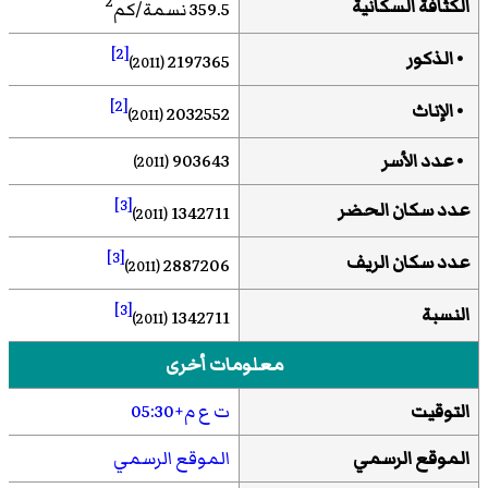
2
الكثافة السكانية
359.5 نسمة/كم
[2]
• الذكور
2197365
(2011)
[2]
• الإناث
2032552
(2011)
• عدد الأسر
903643
(2011)
[3]
عدد سكان الحضر
1342711
(2011)
[3]
عدد سكان الريف
2887206
(2011)
[3]
النسبة
1342711
(2011)
معلومات أخرى
التوقيت
ت ع م+05:30
الموقع الرسمي
الموقع الرسمي