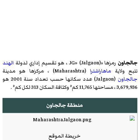
جالجاون
رمزها «JG» (
)‏ ، هو تقسيم إداري لدولة
Jalgaon
الهند
تتبع ولاية
ماهاراشترا
(
Maharashtra
)‏ ، مركزها هو مدينة
جالجاون
(
Jalgaon
)‏ عدد سكانها حسب تعداد سنة 2001 هو
3,679,936 ، مساحتها 11,765 كم² وكثافة السكان 313 لكل كم² .
منطقة جالجاون
خريطة الموقع