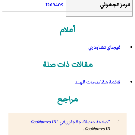
الرمز الجغرافي
1269409
أعلام
فيجاي تشاودري
مقالات ذات صلة
قائمة مقاطعات الهند
مراجع
"صفحة منطقة جالجاون في GeoNames ID"
.
.
GeoNames ID