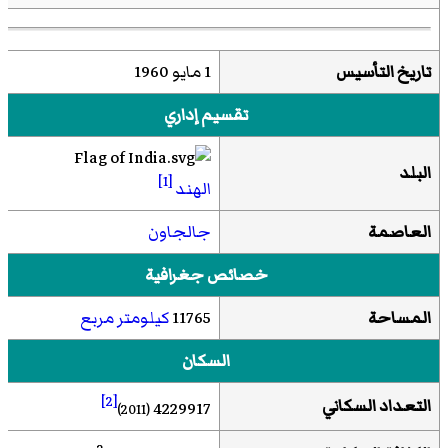
تاريخ التأسيس
1 مايو 1960
تقسيم إداري
البلد
[1]
الهند
العاصمة
جالجاون
خصائص جغرافية
المساحة
11765
كيلومتر مربع
السكان
[2]
التعداد السكاني
4229917
(2011)