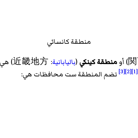
منطقة كانسائي
منطقة كينكي
(
باليابانية
: 近畿地方) هي منطقة تقع في جنوب وسط
[3]
[2]
[1]
تضم المنطقة ست محافظات هي: