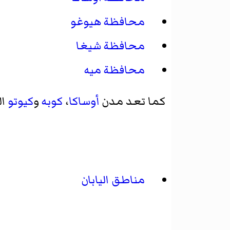
محافظة هيوغو
محافظة شيغا
محافظة ميه
كما تعد مدن
أوساكا
،
كوبه
و
كيوتو
ال
مناطق اليابان