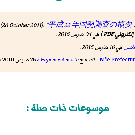
"平成 22 年国勢調査の概要"
Statistics Bureau (26 October 2011).
كتروني PDF )
في 04 مارس 2016
.
لأصل
في 16 مارس 2015
.
Mie Prefectu
- تصفح:
نسخة محفوظة
26 مارس 2010 على موقع واي باك مشين.
موسوعات ذات صلة :