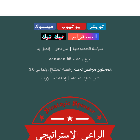
تويتر
يوتيوب
فيسبوك
انستقرام
تيك توك
سياسة الخصوصية
|
من نحن
|
إتصل بنا
تبرع و دعم ❤️ donation
المحتوى مرخص تحت
رخصة المشاع الإبداعي 3.0
شروط الإستخدام
|
إخلاء المسؤولية