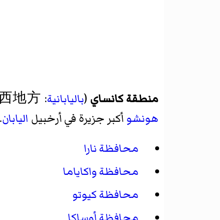
منطقة كانساي
(
باليابانية
: 関西地方) أو
هونشو
أكبر جزيرة في أرخبيل
اليابان
.
محافظة نارا
محافظة واكاياما
محافظة كيوتو
محافظة أوساكا