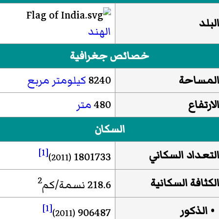
لبلد
الهند
خصائص جغرافية
لمساحة
8240
كيلومتر مربع
لارتفاع
480
متر
السكان
[1]
لتعداد السكاني
1801733
(2011)
2
لكثافة السكانية
218.6 نسمة/كم
[1]
 الذكور
906487
(2011)