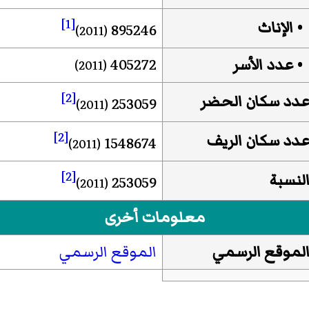
[1]
 الإناث
895246
(2011)
 عدد الأسر
405272
(2011)
[2]
دد سكان الحضر
253059
(2011)
[2]
دد سكان الريف
1548674
(2011)
[2]
لنسبة
253059
(2011)
معلومات أخرى
لموقع الرسمي
الموقع الرسمي