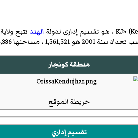
Ke
الهند
تتبع ولاية
ساحتها 8,336 كم² وكثافة السكان 187 لكل كم² .
منطقة كونجار
خريطة الموقع
تقسيم إداري