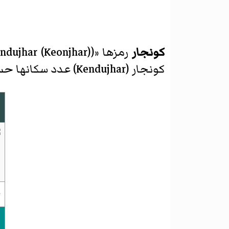
كونجار
رمزها «KJ» (
)‏ ، هو تقسيم إداري لدولة
ndujhar (Keonjhar)
كونجار
(
Kendujhar
)‏ عدد سكانها حسب تعداد سنة 2001 هو 1,561,521 ، م