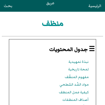
عريق
الرئيسية
بحث
منظف
☰ جدول المحتويات
نبذة تمهيدية
لمحة تاريخية
مفهوم المنظّف
مواد الشّد السّطحي
كيفية عمل المنظف
أصناف المنظفات