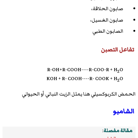
صابون الحلاقة،
صابون الغسيل،
الصابون الطبي
تفاعل التصبن
R-OH+R-COOH----R-COO-R + H
O
2
KOH + R- COOH----R- COOK + H
O
2
الحمض الكربوكسيلي هنا يمثل الزيت النباتي أو الحيواني
الشامبو
مقالة مفصلة
: