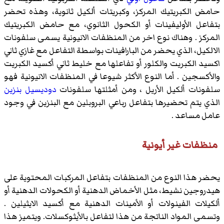
حامض الكبريتيك المركز، وكبريتات ألكيل ثانوية، وهذه تحضر
بتفاعل الأوليفينات أو الكحول الثانوي، مع حامض الكبريتيك
المركز . وهناك نوع اخر من المنظفات الانيونية يسمى سلفونات
الالكيل، الذي يحضر من البارافينات بواسطة التفاعل مع غازي ثاني
اكسيد الكبريت والكلور أو تفاعلها مع خليط ثاني أكسيد الكبريت
والأكسجين . أما النوع الأكثر شيوعا في المنظفات الانيونية فهو
سلفونات ألكيل الأريل
، ومن أمثلتها سلفونات
دوديسيل بنزين
الذي يتم تحضيرها بتفاعل رباعي البروبلين مع البنزين في وجود
عامل مساعد .
منظفات غير أيونية
يحضر هذا النوع من المنظفات بتفاعل المركبات المحتوية على
هيدروجين نشيط، مثل الأخماض الدهنية أو الكحولات الدهنية أو
ألكيلات الفينولات أو الأمينات الدهنية مع أكسيد الايثيلين .
وتسمى المواد الناتجة من هذا لتفاعل بالأيثوكسلات. ويتميز هذا