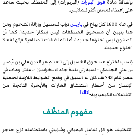
بإضافة مادة
فوق البورات
(البربورات) إلى المنظف بحيث ساعد
على إعطاء لمعان أكثر للملابس.
في عام 1600 كان يباع في
باريس
تراب للغسيل وإزالة الشحوم ومن
هنا يتبين أن مسحوق المنظفات ليس ابتكارا جديدا. كما أن
الصابون ليس اختراعا جديدا، أما المنظفات الصناعية فإنها فعلا
اختراع حديث.
يُنسب اختراع مسحوق الغسيل إلى العالم عز الدين علي بن أيدس
بن علي الجلدكي - نسبة إلى بلدة جلدك بخراسان -، عاش ومات في
مصر عام 743 هـ، كان له السبق في وضع الضوابط اللازمة لحماية
الإنسان من أخطار استنشاق الغازات والأبخرة الناتجة من
[2]
[1]
التفاعلات الكيمياوية•
مفهوم المنظّف
التنظيف هو كل تفاعل كيميائي وفيزيائي باستطاعته نزع حاجز