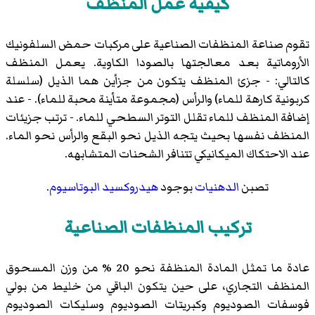
كيفية عمل المنظف
تقوم صناعة المنظفات الصناعية على مركبات حمض السلفونيك
الأروماتية بعد معالجتها بالصودا الكاوية. يعمل المنظف
كالتالي: - جزئ المنظف يتكون من جزأين هما الذيل (سلسلة
كربونية كارهة للماء) والرأس (مجموعة متأينة محبة للماء). - عند
إضافة المنظف للماء تقلل التوتر السطحي للماء. - ترتب جزيئات
المنظف نفسها بحيث يتجه الذيل نحو البقع والرأس نحو الماء.
عند الاحتكاك الميكانيكي تتنافر الشحنات المتشابهه.
تصبن
الدهنيات
بوجود
هيدروكسيد البوتاسيوم
.
تركيب المنظفات الصناعية
عادة ما تمثل المادة المنظفة نحو 20 % من وزن المسحوق
المنظف التجاري، على حين يتكون الباقي من خليط من
بولي
فوسفات الصوديوم
وكبريتات الصوديوم وسليكات الصوديوم