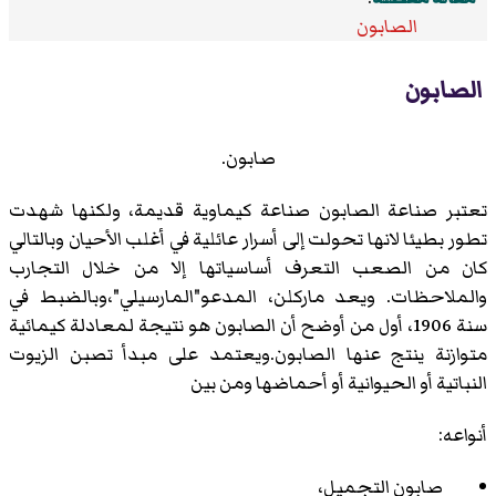
الصابون
الصابون
صابون.
تعتبر صناعة الصابون صناعة كيماوية قديمة، ولكنها شهدت
تطور بطيئا لانها تحولت إلى أسرار عائلية في أغلب الأحيان وبالتالي
كان من الصعب التعرف أساسياتها إلا من خلال التجارب
والملاحظات. ويعد ماركلن، المدعو"المارسيلي"،وبالضبط في
سنة 1906، أول من أوضح أن الصابون هو نتيجة لمعادلة كيمائية
متوازنة ينتج عنها الصابون.ويعتمد على مبدأ تصبن الزيوت
النباتية أو الحيوانية أو أحماضها ومن بين
أنواعه:
صابون التجميل،