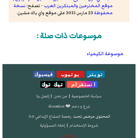
موقع المخترعين والمبتكرين العرب
- تصفح:
نسخة
محفوظة
23 مارس 2015 على موقع واي باك مشين.
موسوعات ذات صلة :
موسوعة الكيمياء
تويتر
يوتيوب
فيسبوك
انستقرام
تيك توك
سياسة الخصوصية
|
من نحن
|
إتصل بنا
تبرع و دعم ❤️ donation
المحتوى مرخص تحت
رخصة المشاع الإبداعي 3.0
شروط الإستخدام
|
إخلاء المسؤولية