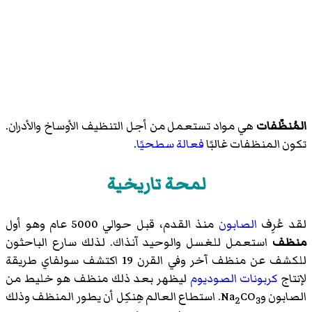
المُنظّفات
هي مواد تستعمل من أجل التنظيف الأوساخ والأدران.
تكون المنظفات غالبًا
فعالة سطحيًا
.
لمحة تاريخية
لقد عُرِف
الصابون
منذ القدم، قبل حوالي 5000 عام وهو أول
منظف
استعمل للغسل والوحيد آنذاك. لذلك سارع الباحثون
للكشف عن منظف آخر وفي القرن 19 اكتشف سولفاي طريقة
لإنتاج
كربونات الصوديوم
ليظهر بعد ذلك منظف هو خليط من
الصابون وNa
CO
. استطاع العالم هِنكِل أن يطور المنظف وذلك
2
3