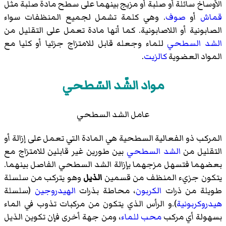
الأوساخ سائلة أو صلبة أو مزيج بينهما على سطح مادة صلبة مثل
قماش
أو
صوف
. وهي كلمة تشمل لجميع المنظفات سواء
الصابونية أو اللاصابونية. كما أنها مادة تعمل على التقليل من
الشد السطحي
للماء وجعله قابل للامتزاج جزئيا أو كليا مع
المواد العضوية
كالزيت
.
مواد الشّد السّطحي
عامل الشد السطحي
المركب ذو الفعالية السطحية هي المادة التي تعمل على إزالة أو
التقليل من
الشد السطحي
بين طورين غير قابلين للامتزاج مع
بعضهما فتسهل مزجهما بإزالة الشد السطحي الفاصل بينهما.
يتكون جزيء المنظف من قسمين
الذيل
وهو يتركب من سلسلة
طويلة من ذرات
الكربون
، محاطة بذرات
الهيدروجين
(سلسلة
هيدروكربونية
).و الرأس الذي يتكون من مركبات تذوب في الماء
بسهولة أي مركب
محب للماء
، ومن جهة أخرى فإن تكوين الذيل