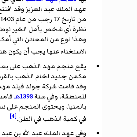
عهد الملك عبد العزيز وقد افتت
م
نظرة أي شخص يأمل الخير لوطنه 
وهذا نوع من المعادن التي أمكن
الاستغناء عنها يجب أن يكون هنا
يقع منجم مهد الذهب على بعد 400كم شمال ش
مكمن جديد لخام الذهب بالق
وقد قامت شركة جولد فيلد مه
للمنطقة، وفي سنة
1398هـ
قامت 
بالمنيا، ويحتوي المنجم على ن
[4]
في كمية الذهب في الطن.
وفي عهد الملك عبد الله بن عبد