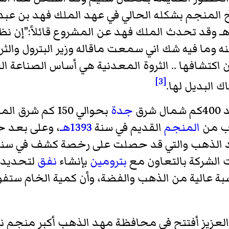
ح المنجم بشكله الحالي في عهد الملك فهد بن عبد 
ن تاريخ 17 رجب من عام 1403هـ وقد تحدث الملك فهد عن المشروع 
وما فيه شك اني سمعت ماقاله وزير البترول والثر
 اكتشافها .. الثروة المعدنية هي أساس الصناعة ا
[3]
ك البديل لها.
رق
جدة
بحوالي 150 كم ش
رب من
المنجم
القديم في سنة
1393هـ
د الذهب والتي قد حصلت على رخصة كشف في سن
الشركة بالتعاون مع
بترومين
بإنشاء
نفق
لتحديد 
سبة عالية من الذهب والفضة، وأن كمية الخام ست
 العزيز أفتتح في محافظة مهد الذهب أكبر منجم 