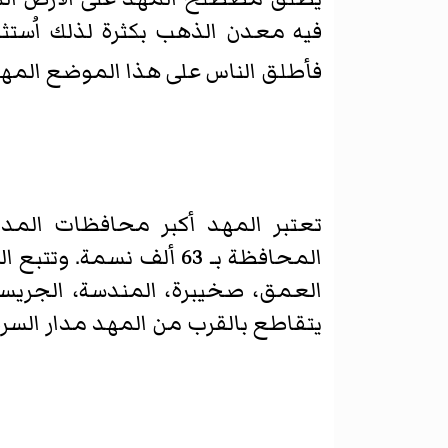
فيه معدن الذهب بكثرة لذلك اُست
فأطلق الناس على هذا الموضع المهد،
المحافظة بـ 63 ألف نسمة. وتتبع المهد أكثر من 154 قرية وهجره من أشهرها:
العمق، صخيبرة، المندسة، الجريسيه،
يتقاطع بالقرب من المهد مدار السرط