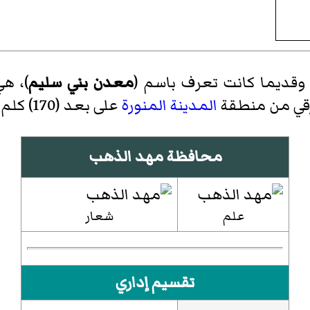
 وقديما كانت تعرف باسم (
معدن بني سليم
)، ه
رقي من منطقة
المدينة المنورة
على بعد (170) كلم تقريباً حالياً.
محافظة مهد الذهب
علم
شعار
تقسيم إداري