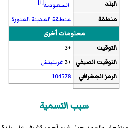
[1]
البلد
السعودية
منطقة
منطقة المدينة المنورة
معلومات أخرى
التوقيت
+3
التوقيت الصيفي
+3
غرينيتش
الرمز الجغرافي
104578
سبب التسمية
رتفعة، والمهد جبل شبه أحمر يُشرف على بلدة