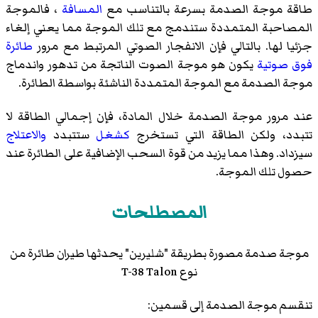
طاقة موجة الصدمة بسرعة بالتناسب مع
المسافة
، فالموجة
المصاحبة المتمددة ستندمج مع تلك الموجة مما يعني إلغاء
جزئيا لها. بالتالي فإن الانفجار الصوتي المرتبط مع مرور
طائرة
فوق صوتية
يكون هو موجة الصوت الناتجة من تدهور واندماج
موجة الصدمة مع الموجة المتمددة الناشئة بواسطة الطائرة.
عند مرور موجة الصدمة خلال المادة، فإن إجمالي الطاقة لا
تتبدد، ولكن الطاقة التي تستخرج
كشغل
ستتبدد
والاعتلاج
سيزداد. وهذا مما يزيد من قوة السحب الإضافية على الطائرة عند
حصول تلك الموجة.
المصطلحات
موجة صدمة مصورة بطريقة "شليرين" يحدثها طيران طائرة من
نوع T-38 Talon
تنقسم موجة الصدمة إلى قسمين: