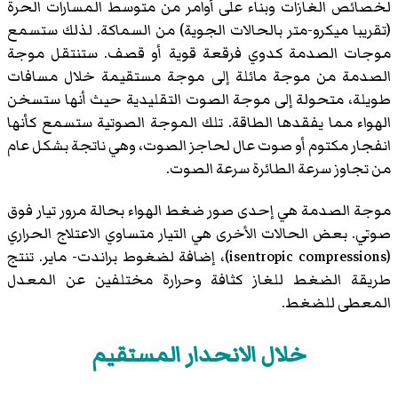
لخصائص الغازات وبناء على أوامر من متوسط المسارات الحرة
(تقريبا ميكرو-متر بالحالات الجوية) من السماكة. لذلك ستسمع
موجات الصدمة كدوي فرقعة قوية أو قصف. ستنتقل موجة
الصدمة من موجة مائلة إلى موجة مستقيمة خلال مسافات
طويلة، متحولة إلى موجة الصوت التقليدية حيث أنها ستسخن
الهواء مما يفقدها الطاقة. تلك الموجة الصوتية ستسمع كأنها
انفجار مكتوم أو صوت عال لحاجز الصوت، وهي ناتجة بشكل عام
من تجاوز سرعة الطائرة سرعة الصوت.
موجة الصدمة هي إحدى صور ضغط الهواء بحالة مرور تيار فوق
صوتي. بعض الحالات الأخرى هي التيار
متساوي الاعتلاج الحراري
(isentropic compressions)، إضافة لضغوط براندت- ماير. تنتج
طريقة الضغط للغاز كثافة وحرارة مختلفين عن المعدل
المعطى للضغط.
خلال الانحدار المستقيم