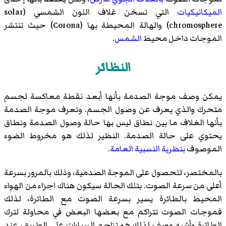
الميكانيكيات
التي تسخن غلاف اللون الشمسي (solar
chromosphere) والهالة المحيطة بها (Corona) حيث تنتشر
الموجات داخل محيط
الشمس
.
النظائر
يمكن وصف موجة الصدمة بأنها أبعد نقطة معاكسة لجسم
متحرك والذي يعرف عن وصول الجسم. وتعرف موجة الصدمة
بأنها الغلاف ما بين نطاق ليس بها حالة وصول الصدمة ونطاق
يحتوي على حالة الصدمة. النظير لذلك هو مخروط الضوء
الموصوف
بنظرية النسبية العامة
.
بالمختصر، للحصول على الموجة الصدمية، وذلك بالمرور بسرعة
أعلى من سرعة الصوت. بتلك الحالة سيكون هناك اجزاء من الهواء
المحيط بالطائرة يسير بسرعة الصوت مع الطائرة، لذلك
فموجات الصوت تتراكم مع بعضها البعض في محاولة لترك
الطائرة وأشبه وصف لذلك هو تزاحم السيارات على الطريق، عند