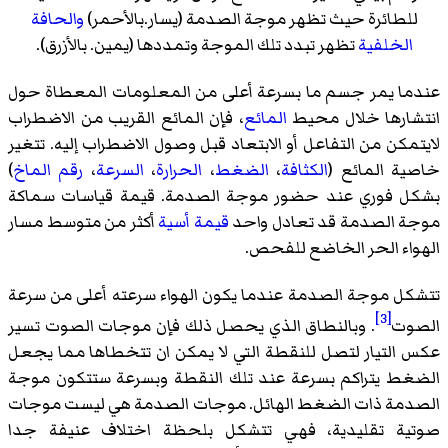
للطائرة حيث تظهر موجة الصدمة (يسار.بالأحمر)
والحافة
الخلفية
تظهر تبدد تلك الموجة وتمددها (يمين. بالأزرق).
عندما يمر جسم ما بسرعة أعلى من المعلومات المعطاة حول
انتشارها خلال محيط
المائع
، فإن المائع القريب من الاضطراب
لايتمكن من التفاعل أو الابتعاد قبل وصول الاضطراب إليه. تتغير
خاصية المائع (
الكثافة
،
الضغط
،
الحرارة
،
السرعة
،
رقم الماخ
)
بشكل فوري عند حضور موجة الصدمة. قيمة قياسات سماكة
موجة الصدمة قد تعادل واحد
قيمة أسية
أكثر من متوسط مسار
الهواء الحر الخاضع للفحص.
تتشكل موجة الصدمة عندما يكون الهواء سرعته أعلى من سرعة
[3]
الصوت
. وبالنطاق الذي يحصل ذلك فإن موجات الصوت تسير
عكس التيار لتصل للنقطة التي لا يمكن ان تتخطاها مما يجعل
الضغط يتراكم بسرعة عند تلك النقطة وبسرعة ستتكون موجة
الصدمة ذات الضغط الهائل. موجات الصدمة هي ليست موجات
صوتية تقليدية، فهي تتشكل بلحظة اختلاف عنيفة جدا