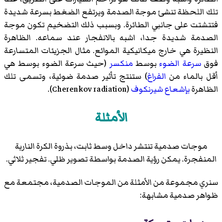
تلك اللحظة تنشئ موجة الصدمة ويرتفع الضغط بسرعة شديدة
فتتشتت على جانبي الطائرة. وبسبب ذلك التضخيم تكون موجة
الصدمة شديدة جدا، اشبه بالانفجار عند سماعه. الظاهرة
النظيرة هي خارج ميكانيكية الموائع. مثال الجزيئات المتسارعة
فوق
سرعة الضوء
بوسط
منكسر
(حيث سرعة الضوء بوسط هي
أقل بالماء من
الفراغ
) ستنتج تأثير صدمة ضوئية، وتسمى تلك
الظاهرة
بإشعاع شيرنكوف
(Cherenkov radiation).
الأمثلة
موجات صدمية تنتشر داخل وسط ثابت، بذروة الكرة النارية
المنفجرة. يمكن رؤية الصدمة بواسطة
تصوير ظلي
. تفجير ثلاثي.
سنري مجموعة من الأمثلة من الموجات الصدمية، مجتمعة مع
ظواهر صدمية مشابهة: