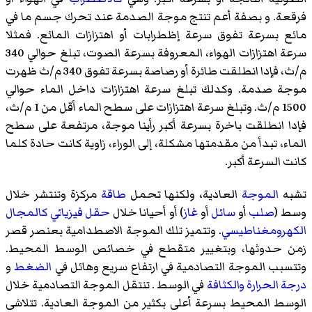
فرقعة
. و بصفة أعم تنتج موجة الصدمة عند تحرك جسم ما في
مائع بسرعة تفوق سرعة إظطرابات أو اهتزازات المائع. فمثلا
سرعة اهتزازات الهواء، المعروفة بسرعة الصوت، تبلغ حوالي 340
م/ث، فإدا انطلقت طائرة أو رصاصة بسرعة تفوق 340 م/ث ظهرت
موجة صدمة. وكدلك تبلغ سرعة اهتزازات داخل الماء حوالي
1500 م/ث. وتبلغ سرعة اهتزازات على سطح الماء أقل من 1 م/ث،
فإدا انطلقت باخرة بسرعة أكبر رأينا موجة، مرتفعة على سطح
الماء، تبدأ من مقدمتها مشكلة، إلى الوراء، زاوية كانت حادة كلما
كانت السرعة أكبر.
تشبه
الموجة
العادية، ولكنها تحمل
طاقة
مركزة وتنتشر خلال
وسط (
صلب
أو
سائل
أو
غاز
) أو أحيانا خلال
حقل فيزيائي
كالمجال
الكهرومغناطيسي
. وتتميز تلك الموجة الاصطدامية بعنصر قصر
زمن حدوثها، وبتغيير متقطع في خصائص الوسط المحيط.
وتتسبب الموجة التصادمية في ارتفاع سريع وهائل في
الضغط
و
درجة الحرارة
والكثافة
في الوسط . تنتقل الموجة التصادمية خلال
الوسط المحيط بسرعة أعلى بكثير من الموجة العادية. تتلاشى