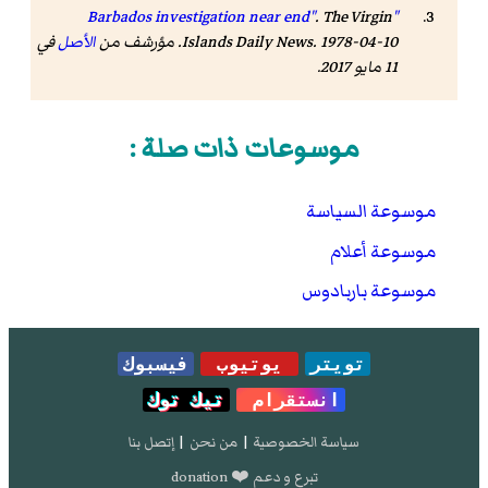
.
The Virgin
"Barbados investigation near end"
. 1978-04-10. مؤرشف من
Islands Daily News
الأصل
في
11 مايو 2017
.
موسوعات ذات صلة :
موسوعة السياسة
موسوعة أعلام
موسوعة باربادوس
تويتر
يوتيوب
فيسبوك
انستقرام
تيك توك
سياسة الخصوصية
|
من نحن
|
إتصل بنا
تبرع و دعم ❤️ donation