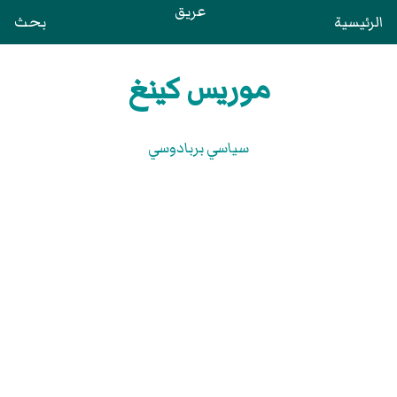
عريق
الرئيسية
بحث
موريس كينغ
سياسي بربادوسي