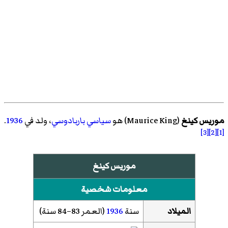
موريس كينغ
(
Maurice King
)‏ هو
سياسي
باربادوسي
، ولد في
1936
.
[3]
[2]
[1]
موريس كينغ
معلومات شخصية
الميلاد
سنة
1936
(العمر 83–84 سنة)