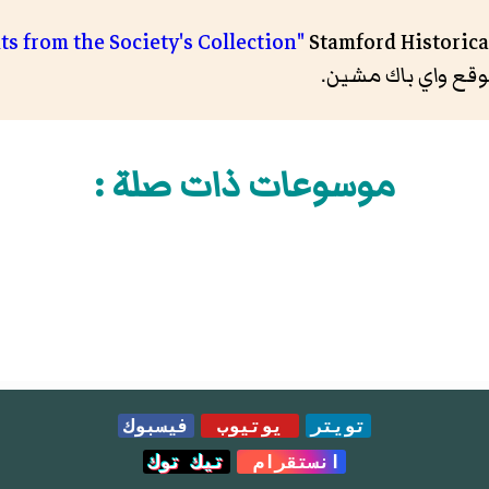
Stamford Historical
موسوعات ذات صلة :
تويتر
يوتيوب
فيسبوك
انستقرام
تيك توك