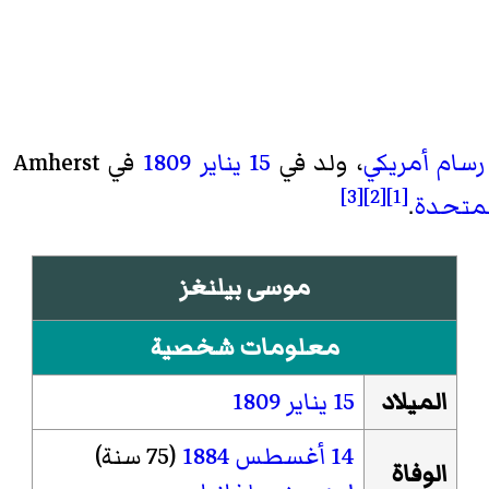
رسام
أمريكي
، ولد في
15 يناير
1809
في Amherst في
[3]
[2]
[1]
المتحدة
.
موسى بيلنغز
معلومات شخصية
الميلاد
15 يناير
1809
14 أغسطس
1884
(75 سنة)
الوفاة