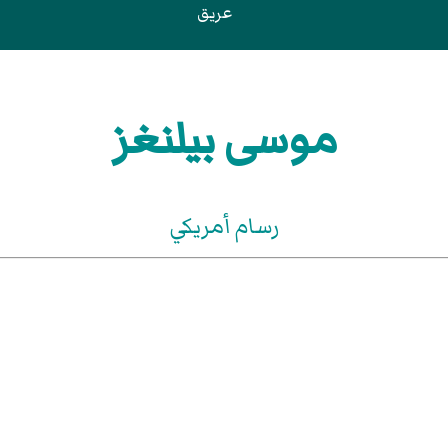
عريق
موسى بيلنغز
رسام أمريكي