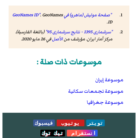
"صفحة موليش (ماهرو) في GeoNames ID"
GeoNames
.
.
ID
"سرشماری 1395 - نتایج سرشماری 95"
(باللغة الفارسية).
مرکز آمار ایران. مؤرشف من
الأصل
في 26 مايو 2020
.
موسوعات ذات صلة :
موسوعة إيران
موسوعة تجمعات سكانية
موسوعة جغرافيا
تويتر
يوتيوب
فيسبوك
انستقرام
تيك توك