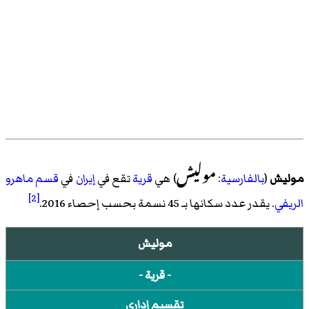
مولیش
مولیش
(
بالفارسية
:
) هي
قرية
تقع في
إيران
في
قسم ماهرو
[2]
الریفي
. يقدر عدد سكانها بـ 45 نسمة بحسب
إحصاء 2016
.
موليش
- قرية -
تقسيم إداري