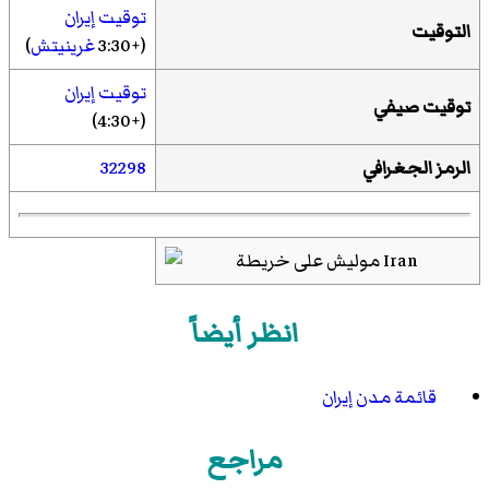
توقيت إيران
التوقيت
(+3:30
غرينيتش
)
توقيت إيران
توقيت صيفي
(+4:30)
الرمز الجغرافي
32298
انظر أيضاً
قائمة مدن إيران
مراجع