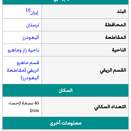
[1]
البلد
إيران
المحافظة
لرستان
المقاطعة
أليغودرز
الناحية
ناحية زاز وماهرو
قسم ماهرو
القسم الريفي
الريفي (مقاطعة
أليغودرز)
السكان
45 نسمة
(إحصاء
التعداد السكاني
)
2016
معلومات أخرى