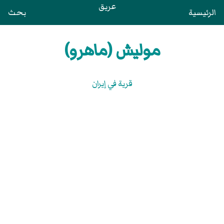
عريق
الرئيسية
بحث
موليش (ماهرو)
قرية في إيران