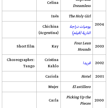
Celina
Dreamless
Inés
The Holy Girl
2004
يوميات دراجة
Chichina
النارية (فيلم)
(Argentina)
Four Lean
Short film
Kay
2003
Hounds
Choreographer:
Cristina
2002
فريدا
Tango
Kahlo
Cariola
Hotel
2001
Mujer
El astillero
Picking Up the
Carla
2000
Pieces