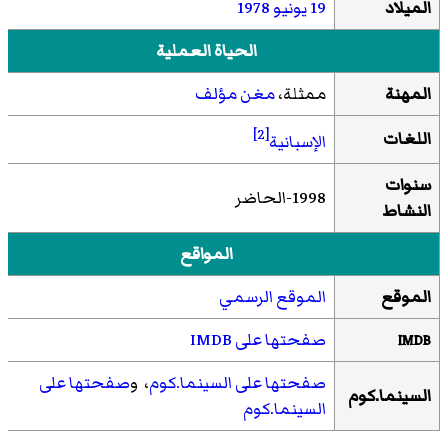
الميلاد
19 يونيو
1978
الحياة العملية
المهنة
ممثلة،
مغن مؤلف
[2]
اللغات
الإسبانية
سنوات
1998-الحاضر
النشاط
المواقع
الموقع
الموقع الرسمي
صفحتها على IMDB
IMDB
صفحتها على السينما.كوم
، و
صفحتها على
السينما.كوم
السينما.كوم