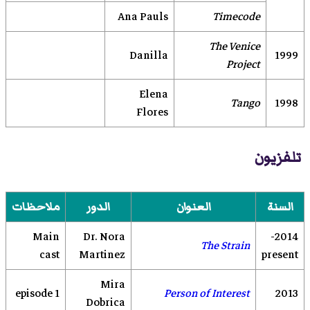
Ana Pauls
Timecode
The Venice
Danilla
1999
Project
Elena
Tango
1998
Flores
تلفزيون
السنة
العنوان
الدور
ملاحظات
Main
Dr. Nora
2014-
The Strain
cast
Martinez
present
Mira
1 episode
Person of Interest
2013
Dobrica