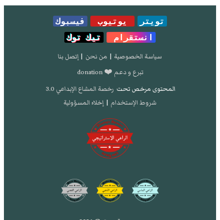
تويتر
يوتيوب
فيسبوك
انستقرام
تيك توك
سياسة الخصوصية
|
من نحن
|
إتصل بنا
تبرع و دعم ❤️ donation
المحتوى مرخص تحت
رخصة المشاع الإبداعي 3.0
شروط الإستخدام
|
إخلاء المسؤولية