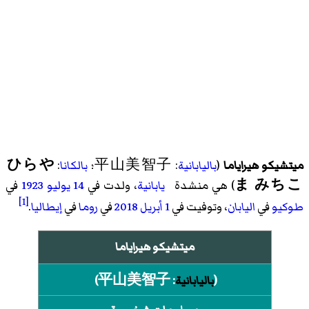
ميتشيكو هيراياما
(
باليابانية
: 平山美智子؛
بالكانا
:
ひらや
ま みちこ
) هي منشدة
يابانية
، ولدت في
14 يوليو
1923
في
[1]
طوكيو
في
اليابان
، وتوفيت في
1 أبريل
2018
في
روما
في
إيطاليا
.
ميتشيكو هيراياما
(
باليابانية
:
平山美智子
)‏