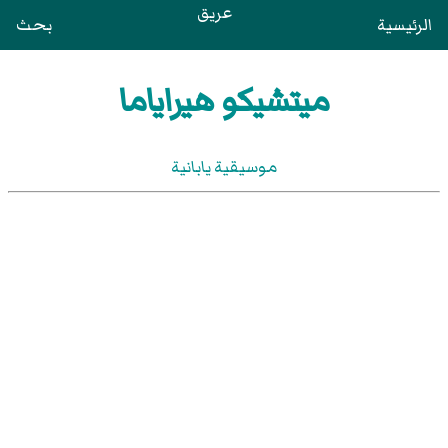
عريق
الرئيسية
بحث
ميتشيكو هيراياما
موسيقية يابانية