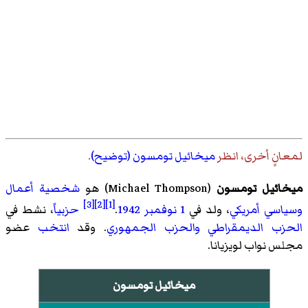
لمعانٍ أخرى، انظر
ميخائيل تومسون (توضيح)
.
ميخائيل تومسون
(
Michael Thompson
)‏ هو
شخصية أعمال
[3]
[2]
[1]
وسياسي
أمريكي
، ولد في
1 نوفمبر
1942
.
حزبياً
، نشط في
الحزب الديمقراطي
والحزب الجمهوري
. وقد
انتخب
عضو
مجلس نواب لويزيانا.
ميخائيل تومسون