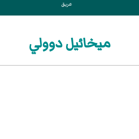
عريق
ميخائيل دوولي