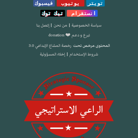
تويتر
يوتيوب
فيسبوك
انستقرام
تيك توك
سياسة الخصوصية
|
من نحن
|
إتصل بنا
تبرع و دعم ❤️ donation
المحتوى مرخص تحت
رخصة المشاع الإبداعي 3.0
شروط الإستخدام
|
إخلاء المسؤولية