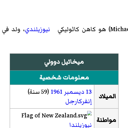
Micha
)‏ هو كاهن كاثوليكي
نيوزيلندي
، ولد في
ميخائيل دوولي
معلومات شخصية
13 ديسمبر
1961
(59 سنة)
الميلاد
إنفركارجل
مواطنة
نيوزيلندا