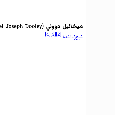
ميخائيل دوولي
(
el Joseph Dooley
[4]
[3]
[2]
نيوزيلندا
.