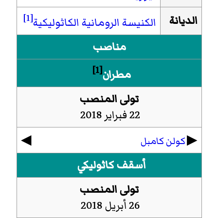
[1]
الديانة
الكنيسة الرومانية الكاثوليكية
مناصب
[1]
مطران
تولى المنصب
22 فبراير 2018
◀︎
▶︎
كولن كامبل
أسقف كاثوليكي
تولى المنصب
26 أبريل 2018