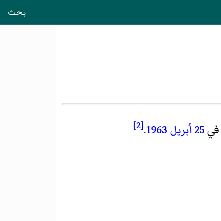
بحث
[2]
 في
25 أبريل
1963
.