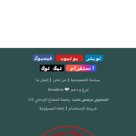
تويتر
يوتيوب
فيسبوك
انستقرام
تيك توك
سياسة الخصوصية
|
من نحن
|
إتصل بنا
تبرع و دعم ❤️ donation
المحتوى مرخص تحت
رخصة المشاع الإبداعي 3.0
شروط الإستخدام
|
إخلاء المسؤولية