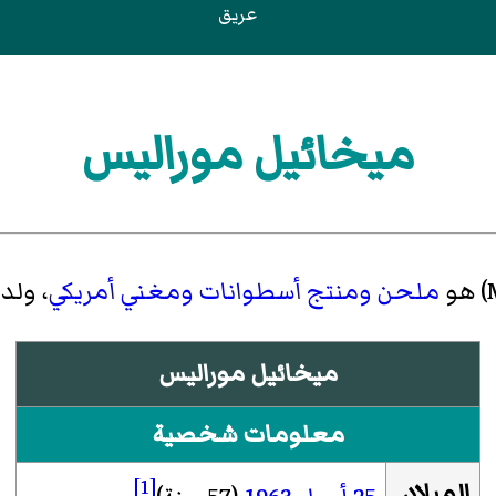
عريق
ميخائيل موراليس
)‏ هو
ملحن
ومنتج أسطوانات
ومغني
أمريكي
، ولد
ميخائيل موراليس
معلومات شخصية
[1]
الميلاد