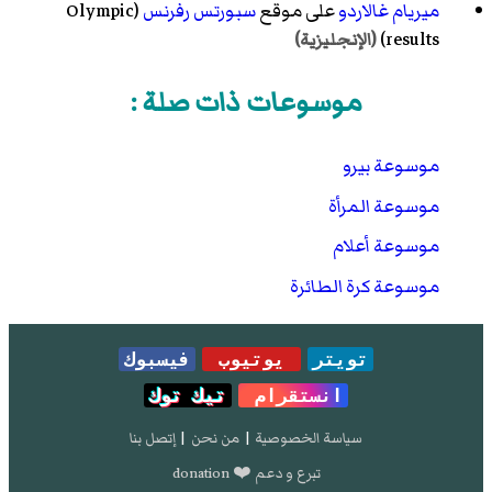
ميريام غالاردو
على موقع
سبورتس رفرنس
(Olympic
results)
(الإنجليزية)
موسوعات ذات صلة :
موسوعة بيرو
موسوعة المرأة
موسوعة أعلام
موسوعة كرة الطائرة
تويتر
يوتيوب
فيسبوك
انستقرام
تيك توك
سياسة الخصوصية
|
من نحن
|
إتصل بنا
تبرع و دعم ❤️ donation