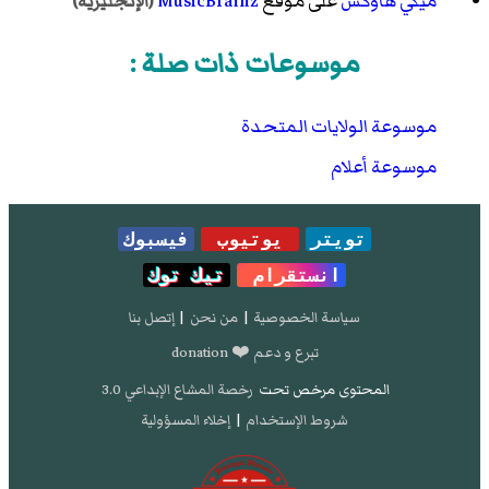
ميكي هاوكس
على موقع
MusicBrainz
(الإنجليزية)
موسوعات ذات صلة :
موسوعة الولايات المتحدة
موسوعة أعلام
تويتر
يوتيوب
فيسبوك
انستقرام
تيك توك
سياسة الخصوصية
|
من نحن
|
إتصل بنا
تبرع و دعم ❤️ donation
المحتوى مرخص تحت
رخصة المشاع الإبداعي 3.0
شروط الإستخدام
|
إخلاء المسؤولية